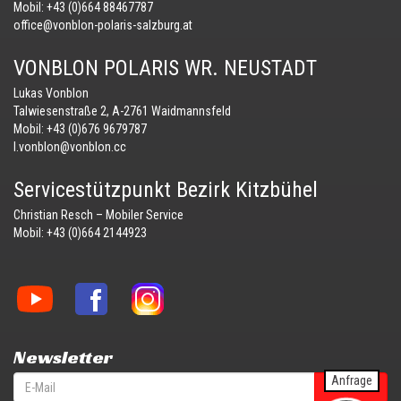
Mobil:
+43 (0)664 88467787
office@vonblon-polaris-salzburg.at
VONBLON POLARIS WR. NEUSTADT
Lukas Vonblon
Talwiesenstraße 2, A-2761 Waidmannsfeld
Mobil:
+43 (0)676 9679787
l.vonblon@vonblon.cc
Servicestützpunkt Bezirk Kitzbühel
Christian Resch – Mobiler Service
Mobil:
+43 (0)664 2144923
Vonblon
Vonblon
Vonblon
auf
auf
auf
YouTube
Facebook
Instagram
Newsletter
Anfrage
anmelden