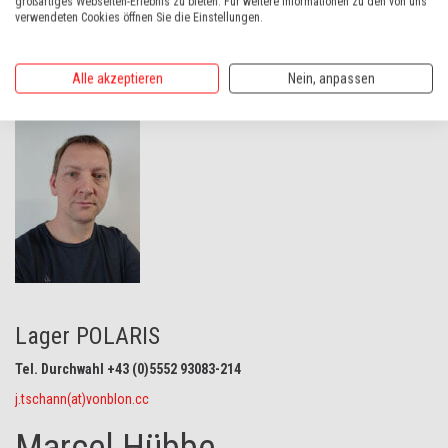
LAGER/LOGISTIK
großartiges Webseiten-Erlebnis zu bieten. Für weitere Informationen zu den von uns
verwendeten Cookies öffnen Sie die Einstellungen.
Jürgen Tschann
Alle akzeptieren
Nein, anpassen
Lager POLARIS
Tel. Durchwahl +43 (0)5552 93083-214
j.tschann(at)vonblon.cc
Marcel Hübbe