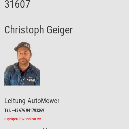
31607
Christoph Geiger
Leitung AutoMower
Tel. +43 676 841783269
c.geiger(at)vonblon.cc