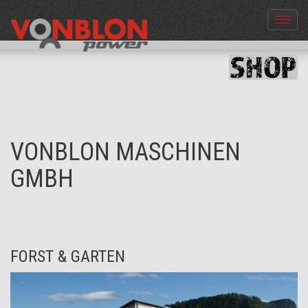
Menü
aus-
und
einble
VONBLON MASCHINEN
GMBH
FORST & GARTEN