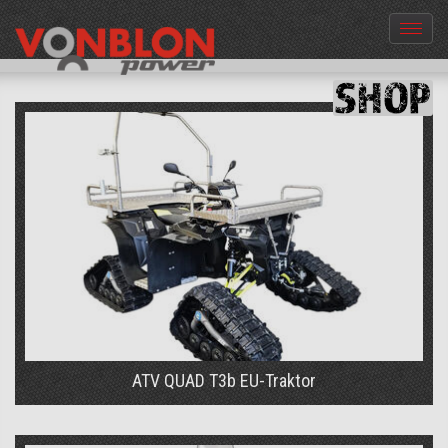
Menü
aus-
und
einble
ATV QUAD T3b EU-Traktor