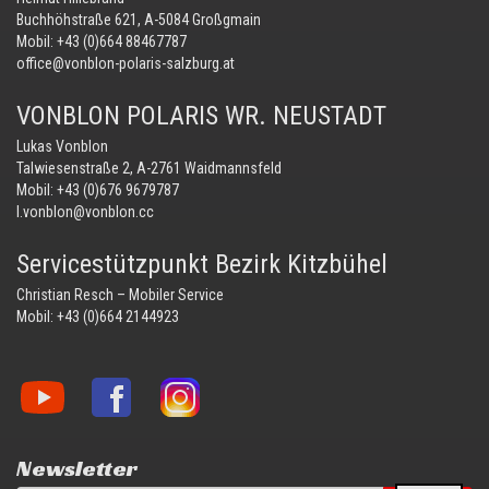
Buchhöhstraße 621, A-5084 Großgmain
Mobil:
+43 (0)664 88467787
office@vonblon-polaris-salzburg.at
VONBLON POLARIS WR. NEUSTADT
Lukas Vonblon
Talwiesenstraße 2, A-2761 Waidmannsfeld
Mobil:
+43 (0)676 9679787
l.vonblon@vonblon.cc
Servicestützpunkt Bezirk Kitzbühel
Christian Resch – Mobiler Service
Mobil:
+43 (0)664 2144923
Vonblon
Vonblon
Vonblon
auf
auf
auf
YouTube
Facebook
Instagram
Newsletter