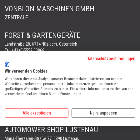
VONBLON MASCHINEN GMBH
ZENTRALE
FORST & GARTENGERÄTE
Landstraße 28, 6714 Nüziders, Österreich
Tel:
+43 (0)5552 63868
Fax: +43 (0)5552 66745
Datenschutzbestimmungen
office@vonblon.cc
Wir verwenden Cookies
FORST & GARTENGERÄTE
Wir können diese zur Analyse unserer Besucherdaten platzieren, um unsere
AUTOMOWER
Webseite zu verbessern, personalisierte Inhalte anzuzeigen und Ihnen ein
großartiges Webseiten-Erlebnis zu bieten. Für weitere Informationen zu den von uns
PORTABLE WINCH
verwendeten Cookies öffnen Sie die Einstellungen.
AUTOMOWER
Automower Kundendienst Nüziders
Alle akzeptieren
Nein, anpassen
Tel:
+43 (0)5552 31607
AUTOMOWER SHOP LUSTENAU
Maria-Theresien-Straße 77, 6890 Lustenau