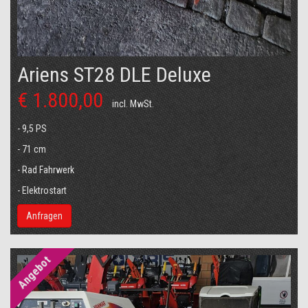
Ariens ST28 DLE Deluxe
€ 1.800,00
incl. MwSt.
- 9,5 PS
- 71 cm
- Rad Fahrwerk
- Elektrostart
Anfragen
Angebot