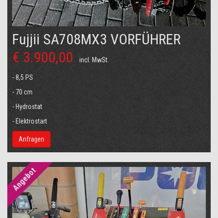
Fujjii SA708MX3 VORFÜHRER
€ 3.900,00
incl. MwSt.
- 8,5 PS
- 70 cm
- Hydrostat
- Elektrostart
Anfragen
Angebot