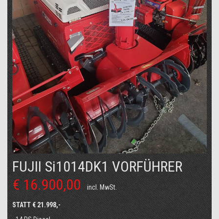
FUJII Si1014DK1 VORFÜHRER
€ 16.900,00
incl. MwSt.
STATT € 21.998,-