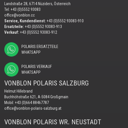
Landstraße 28, 6714 Nüziders, Österreich
Tel: +43 (0)5552 93083
office@vonblon.cc
Service, Kundendienst:
+43 (0)5552 93083-910
Ersatzteile:
+43 (0)5552 93083-913
Verkauf:
+43 (0)5552 93083-912
POLARIS ERSATZTEILE
WHATSAPP
POLARIS VERKAUF
WHATSAPP
VONBLON POLARIS SALZBURG
Helmut Hillebrand
Buchhöhstraße 621, A-5084 Großgmain
Mobil:
+43 (0)664 88467787
office@vonblon-polaris-salzburg.at
VONBLON POLARIS WR. NEUSTADT