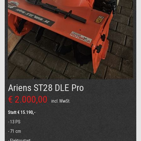
Ariens ST28 DLE Pro
€ 2.000,00
incl. MwSt.
Statt € 15.190,-
- 13 PS
- 71 cm
- Elektrostart