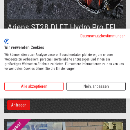
Ariens ST28 DLET Hydro Pro EFI
RT
Datenschutzbestimmungen
€ 3.800,00
Wir verwenden Cookies
incl. MwSt.
Wir können diese zur Analyse unserer Besucherdaten platzieren, um unsere
- 5 PS
Webseite zu verbessern, personalisierte Inhalte anzuzeigen und Ihnen ein
großartiges Webseiten-Erlebnis zu bieten. Für weitere Informationen zu den von uns
- 71 cm
verwendeten Cookies öffnen Sie die Einstellungen.
- Raupen Fahrwerk
- Elektrostart
Alle akzeptieren
Nein, anpassen
- Hydrostat
Anfragen
Angebot