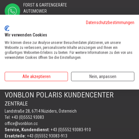
FORST & GARTENGERÄTE
AUTOMOWER
PORTABLE WINCH
Datenschutzbestimmungen
AUTOMOWER
Wir verwenden Cookies
Automower Kundendienst Nüziders
Tel:
+43 (0)5552 31607
Wir können diese zur Analyse unserer Besucherdaten platzieren, um unsere
Webseite zu verbessern, personalisierte Inhalte anzuzeigen und Ihnen ein
großartiges Webseiten-Erlebnis zu bieten. Für weitere Informationen zu den von uns
AUTOMOWER SHOP LUSTENAU
verwendeten Cookies öffnen Sie die Einstellungen.
Maria-Theresien-Straße 77, 6890 Lustenau
Harry Zudrell
Alle akzeptieren
Nein, anpassen
Mobil:
+43 676 780 96 73
VONBLON POLARIS KUNDENCENTER
ZENTRALE
Landstraße 28, 6714 Nüziders, Österreich
Tel: +43 (0)5552 93083
office@vonblon.cc
Service, Kundendienst:
+43 (0)5552 93083-910
Ersatzteile:
+43 (0)5552 93083-913