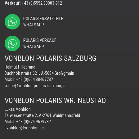
Verkauf:
+43 (0)5552 93083-912
POLARIS ERSATZTEILE
WHATSAPP
POLARIS VERKAUF
WHATSAPP
VONBLON POLARIS SALZBURG
Helmut Hillebrand
Buchhöhstraße 621, A-5084 Großgmain
Mobil:
+43 (0)664 88467787
office@vonblon-polaris-salzburg.at
VONBLON POLARIS WR. NEUSTADT
Lukas Vonblon
Talwiesenstraße 2, A-2761 Waidmannsfeld
Mobil:
+43 (0)676 9679787
l.vonblon@vonblon.cc