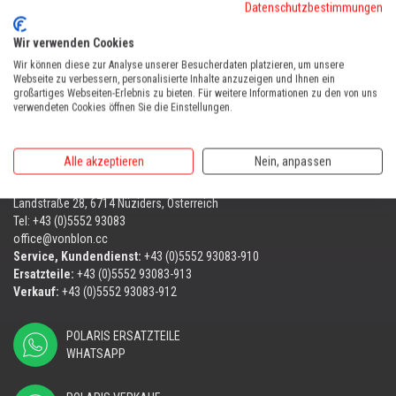
Datenschutzbestimmungen
Tel:
+43 (0)5552 31607
Wir verwenden Cookies
AUTOMOWER SHOP LUSTENAU
Wir können diese zur Analyse unserer Besucherdaten platzieren, um unsere
Maria-Theresien-Straße 77, 6890 Lustenau
Webseite zu verbessern, personalisierte Inhalte anzuzeigen und Ihnen ein
Harry Zudrell
großartiges Webseiten-Erlebnis zu bieten. Für weitere Informationen zu den von uns
verwendeten Cookies öffnen Sie die Einstellungen.
Mobil:
+43 676 780 96 73
VONBLON POLARIS KUNDENCENTER
Alle akzeptieren
Nein, anpassen
ZENTRALE
Landstraße 28, 6714 Nüziders, Österreich
Tel: +43 (0)5552 93083
office@vonblon.cc
Service, Kundendienst:
+43 (0)5552 93083-910
Ersatzteile:
+43 (0)5552 93083-913
Verkauf:
+43 (0)5552 93083-912
POLARIS ERSATZTEILE
WHATSAPP