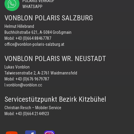
POLARIS VERKAUF
WHATSAPP
VONBLON POLARIS SALZBURG
Helmut Hillebrand
Buchhöhstraße 621, A-5084 Großgmain
Mobil:
+43 (0)664 88467787
office@vonblon-polaris-salzburg.at
VONBLON POLARIS WR. NEUSTADT
Lukas Vonblon
Talwiesenstraße 2, A-2761 Waidmannsfeld
Mobil:
+43 (0)676 9679787
l.vonblon@vonblon.cc
Servicestützpunkt Bezirk Kitzbühel
Christian Resch – Mobiler Service
Mobil:
+43 (0)664 2144923
Vonblon
Vonblon
Vonblon