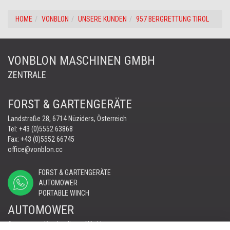
HOME
VONBLON
UNSERE KUNDEN
957 BERGRETTUNG TIROL
VONBLON MASCHINEN GMBH
ZENTRALE
FORST & GARTENGERÄTE
Landstraße 28, 6714 Nüziders, Österreich
Tel:
+43 (0)5552 63868
Fax: +43 (0)5552 66745
office@vonblon.cc
FORST & GARTENGERÄTE
AUTOMOWER
PORTABLE WINCH
AUTOMOWER
Automower Kundendienst Nüziders