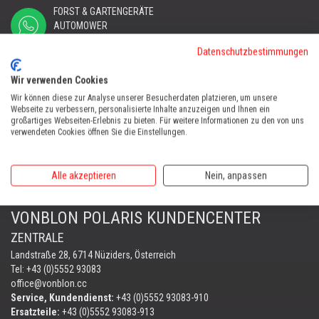
FORST & GARTENGERÄTE
AUTOMOWER
PORTABLE WINCH
Datenschutzbestimmungen
AUTOMOWER
Wir verwenden Cookies
Automower Kundendienst Nüziders
Tel:
+43 (0)5552 31607
Wir können diese zur Analyse unserer Besucherdaten platzieren, um unsere
Webseite zu verbessern, personalisierte Inhalte anzuzeigen und Ihnen ein
großartiges Webseiten-Erlebnis zu bieten. Für weitere Informationen zu den von uns
AUTOMOWER SHOP LUSTENAU
verwendeten Cookies öffnen Sie die Einstellungen.
Maria-Theresien-Straße 77, 6890 Lustenau
Harry Zudrell
Alle akzeptieren
Nein, anpassen
Mobil:
+43 676 780 96 73
VONBLON POLARIS KUNDENCENTER
ZENTRALE
Landstraße 28, 6714 Nüziders, Österreich
Tel: +43 (0)5552 93083
office@vonblon.cc
Service, Kundendienst:
+43 (0)5552 93083-910
Ersatzteile:
+43 (0)5552 93083-913