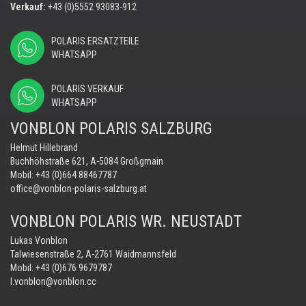
Verkauf:
+43 (0)5552 93083-912
POLARIS ERSATZTEILE
WHATSAPP
POLARIS VERKAUF
WHATSAPP
VONBLON POLARIS SALZBURG
Helmut Hillebrand
Buchhöhstraße 621, A-5084 Großgmain
Mobil:
+43 (0)664 88467787
office@vonblon-polaris-salzburg.at
VONBLON POLARIS WR. NEUSTADT
Lukas Vonblon
Talwiesenstraße 2, A-2761 Waidmannsfeld
Mobil:
+43 (0)676 9679787
l.vonblon@vonblon.cc