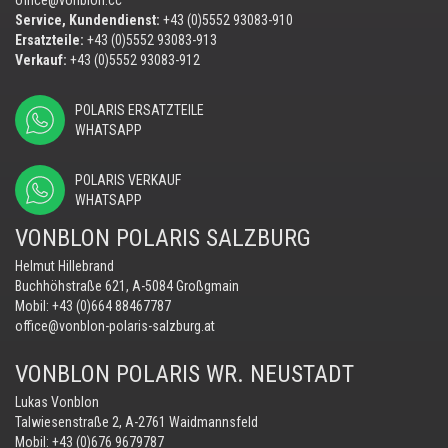
office@vonblon.cc
Service, Kundendienst:
+43 (0)5552 93083-910
Ersatzteile:
+43 (0)5552 93083-913
Verkauf:
+43 (0)5552 93083-912
POLARIS ERSATZTEILE
WHATSAPP
POLARIS VERKAUF
WHATSAPP
VONBLON POLARIS SALZBURG
Helmut Hillebrand
Buchhöhstraße 621, A-5084 Großgmain
Mobil:
+43 (0)664 88467787
office@vonblon-polaris-salzburg.at
VONBLON POLARIS WR. NEUSTADT
Lukas Vonblon
Talwiesenstraße 2, A-2761 Waidmannsfeld
Mobil:
+43 (0)676 9679787