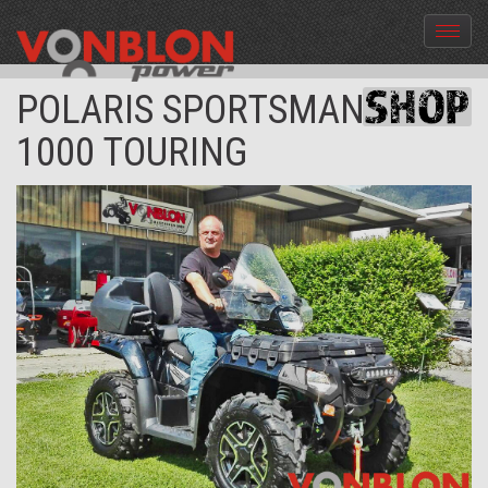
Menü
aus-
und
POLARIS SPORTSMAN XP
einble
1000 TOURING