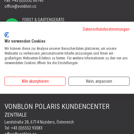
Fax: +43 (0)5552 66745
office@vonblon.cc
FORST & GARTENGERÄTE
AUTOMOWER
Datenschutzbestimmungen
PORTABLE WINCH
AUTOMOWER
Wir verwenden Cookies
Wir können diese zur Analyse unserer Besucherdaten platzieren, um unsere
Automower Kundendienst Nüziders
Webseite zu verbessern, personalisierte Inhalte anzuzeigen und Ihnen ein
Tel:
+43 (0)5552 31607
großartiges Webseiten-Erlebnis zu bieten. Für weitere Informationen zu den von uns
verwendeten Cookies öffnen Sie die Einstellungen.
AUTOMOWER SHOP LUSTENAU
Maria-Theresien-Straße 77, 6890 Lustenau
Alle akzeptieren
Nein, anpassen
Harry Zudrell
Mobil:
+43 676 780 96 73
VONBLON POLARIS KUNDENCENTER
ZENTRALE
Landstraße 28, 6714 Nüziders, Österreich
Tel: +43 (0)5552 93083