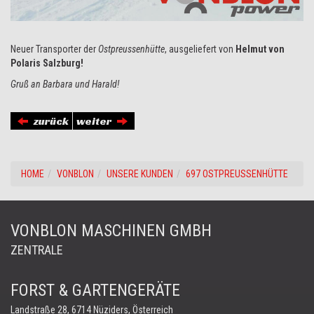
Neuer Transporter der
Ostpreussenhütte
, ausgeliefert von
Helmut von
Polaris Salzburg!
Gruß an Barbara und Harald!
zurück
weiter
HOME
VONBLON
UNSERE KUNDEN
697 OSTPREUSSENHÜTTE
VONBLON MASCHINEN GMBH
ZENTRALE
FORST & GARTENGERÄTE
Landstraße 28, 6714 Nüziders, Österreich