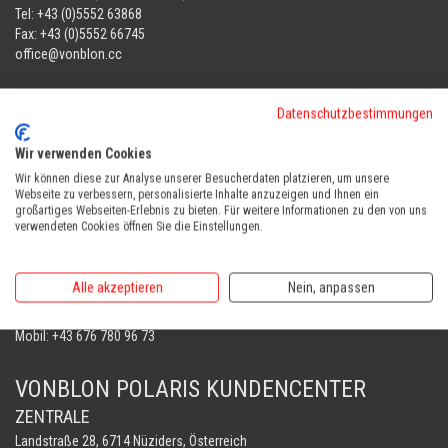
Tel:
+43 (0)5552 63868
Fax: +43 (0)5552 66745
office@vonblon.cc
FORST & GARTENGERÄTE
Datenschutzbestimmungen
AUTOMOWER
PORTABLE WINCH
Wir verwenden Cookies
AUTOMOWER
Wir können diese zur Analyse unserer Besucherdaten platzieren, um unsere
Webseite zu verbessern, personalisierte Inhalte anzuzeigen und Ihnen ein
Automower Kundendienst Nüziders
großartiges Webseiten-Erlebnis zu bieten. Für weitere Informationen zu den von uns
Tel:
+43 (0)5552 31607
verwendeten Cookies öffnen Sie die Einstellungen.
AUTOMOWER SHOP LUSTENAU
Alle akzeptieren
Nein, anpassen
Maria-Theresien-Straße 77, 6890 Lustenau
Harry Zudrell
Mobil:
+43 676 780 96 73
VONBLON POLARIS KUNDENCENTER
ZENTRALE
Landstraße 28, 6714 Nüziders, Österreich