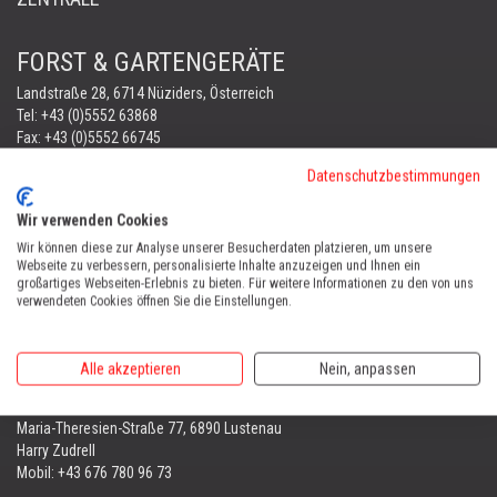
FORST & GARTENGERÄTE
Landstraße 28, 6714 Nüziders, Österreich
Tel:
+43 (0)5552 63868
Fax: +43 (0)5552 66745
office@vonblon.cc
Datenschutzbestimmungen
FORST & GARTENGERÄTE
Wir verwenden Cookies
AUTOMOWER
Wir können diese zur Analyse unserer Besucherdaten platzieren, um unsere
PORTABLE WINCH
Webseite zu verbessern, personalisierte Inhalte anzuzeigen und Ihnen ein
AUTOMOWER
großartiges Webseiten-Erlebnis zu bieten. Für weitere Informationen zu den von uns
verwendeten Cookies öffnen Sie die Einstellungen.
Automower Kundendienst Nüziders
Tel:
+43 (0)5552 31607
Alle akzeptieren
Nein, anpassen
AUTOMOWER SHOP LUSTENAU
Maria-Theresien-Straße 77, 6890 Lustenau
Harry Zudrell
Mobil:
+43 676 780 96 73