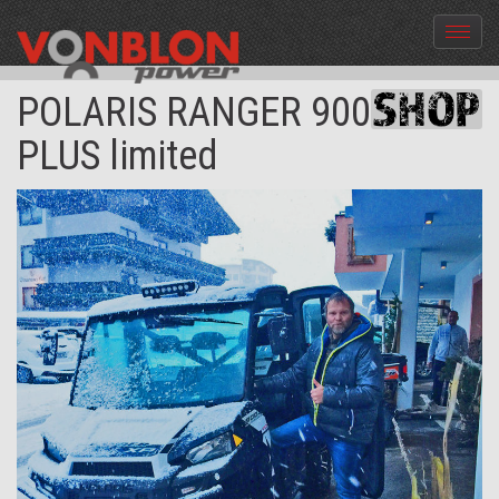
Menü
aus-
und
POLARIS RANGER 900 XP
einble
PLUS limited