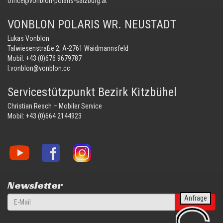
office@vonblon-polaris-salzburg.at
VONBLON POLARIS WR. NEUSTADT
Lukas Vonblon
Talwiesenstraße 2, A-2761 Waidmannsfeld
Mobil:
+43 (0)676 9679787
l.vonblon@vonblon.cc
Servicestützpunkt Bezirk Kitzbühel
Christian Resch – Mobiler Service
Mobil:
+43 (0)664 2144923
Vonblon
Vonblon
Vonblon
auf
auf
auf
YouTube
Facebook
Instagram
Newsletter
Anfrage
anmelden