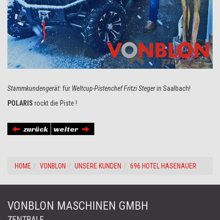
Stammkundengerät
: für
Weltcup-Pistenchef Fritzi Steger
in Saalbach!
POLARIS
rockt die Piste !
zurück
weiter
HOME
VONBLON
UNSERE KUNDEN
696 HOTEL HASENAUER
VONBLON MASCHINEN GMBH
ZENTRALE