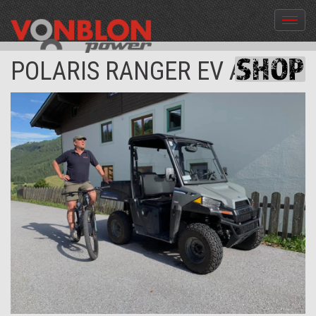
Menü
aus-
und
POLARIS RANGER EV AKKU
einble