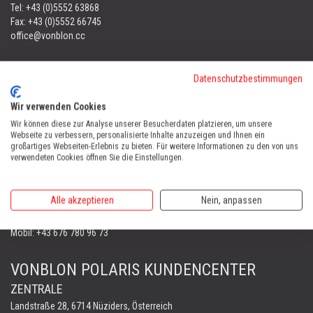
Tel:
+43 (0)5552 63868
Fax: +43 (0)5552 66745
office@vonblon.cc
FORST & GARTENGERÄTE
Datenschutzbestimmungen
AUTOMOWER
PORTABLE WINCH
Wir verwenden Cookies
AUTOMOWER
Wir können diese zur Analyse unserer Besucherdaten platzieren, um unsere
Webseite zu verbessern, personalisierte Inhalte anzuzeigen und Ihnen ein
Automower Kundendienst Nüziders
großartiges Webseiten-Erlebnis zu bieten. Für weitere Informationen zu den von uns
Tel:
+43 (0)5552 31607
verwendeten Cookies öffnen Sie die Einstellungen.
AUTOMOWER SHOP LUSTENAU
Alle akzeptieren
Nein, anpassen
Maria-Theresien-Straße 77, 6890 Lustenau
Harry Zudrell
Mobil:
+43 676 780 96 73
VONBLON POLARIS KUNDENCENTER
ZENTRALE
Landstraße 28, 6714 Nüziders, Österreich