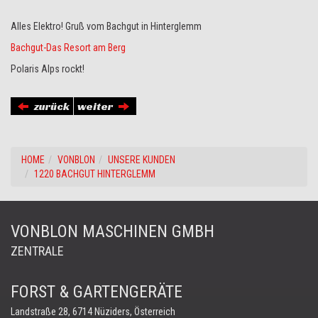
Alles Elektro! Gruß vom Bachgut in Hinterglemm
Bachgut-Das Resort am Berg
Polaris Alps rockt!
zurück
weiter
HOME
VONBLON
UNSERE KUNDEN
1220 BACHGUT HINTERGLEMM
VONBLON MASCHINEN GMBH
ZENTRALE
FORST & GARTENGERÄTE
Landstraße 28, 6714 Nüziders, Österreich