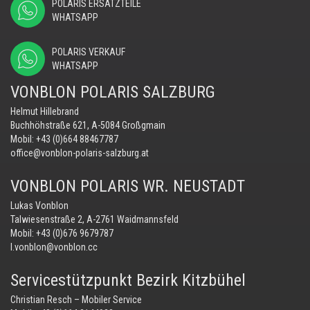
POLARIS ERSATZTEILE
WHATSAPP
POLARIS VERKAUF
WHATSAPP
VONBLON POLARIS SALZBURG
Helmut Hillebrand
Buchhöhstraße 621, A-5084 Großgmain
Mobil:
+43 (0)664 88467787
office@vonblon-polaris-salzburg.at
VONBLON POLARIS WR. NEUSTADT
Lukas Vonblon
Talwiesenstraße 2, A-2761 Waidmannsfeld
Mobil:
+43 (0)676 9679787
l.vonblon@vonblon.cc
Servicestützpunkt Bezirk Kitzbühel
Christian Resch – Mobiler Service