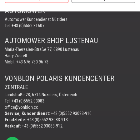
PORTABLE WINCH
AUTOMOWER
Automower Kundendienst Nüziders
Tel:
+43 (0)5552 31607
AUTOMOWER SHOP LUSTENAU
Maria-Theresien-Straße 77, 6890 Lustenau
Harry Zudrell
Mobil:
+43 676 780 96 73
VONBLON POLARIS KUNDENCENTER
ZENTRALE
Landstraße 28, 6714 Nüziders, Österreich
Tel: +43 (0)5552 93083
office@vonblon.cc
Service, Kundendienst:
+43 (0)5552 93083-910
Ersatzteile:
+43 (0)5552 93083-913
Verkauf:
+43 (0)5552 93083-912