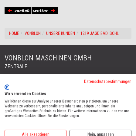
zurück
weiter
HOME
VONBLON
UNSERE KUNDEN
1219 JAGD BAD ISCHL
VONBLON MASCHINEN GMBH
ZENTRALE
Datenschutzbestimmungen
FORST & GARTENGERÄTE
Landstraße 28, 6714 Nüziders, Österreich
Wir verwenden Cookies
Tel:
+43 (0)5552 63868
Wir können diese zur Analyse unserer Besucherdaten platzieren, um unsere
Fax: +43 (0)5552 66745
Webseite zu verbessern, personalisierte Inhalte anzuzeigen und Ihnen ein
office@vonblon.cc
großartiges Webseiten-Erlebnis zu bieten. Für weitere Informationen zu den von uns
verwendeten Cookies öffnen Sie die Einstellungen.
FORST & GARTENGERÄTE
AUTOMOWER
Alle akzeptieren
Nein, anpassen