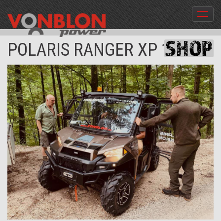
Menü
aus-
und
POLARIS RANGER XP 1000
einble