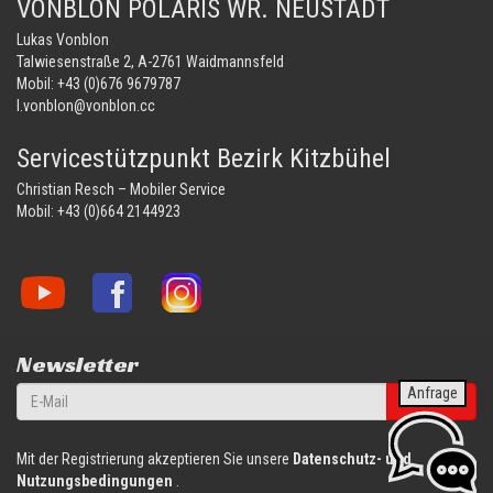
VONBLON POLARIS WR. NEUSTADT
Lukas Vonblon
Talwiesenstraße 2, A-2761 Waidmannsfeld
Mobil:
+43 (0)676 9679787
l.vonblon@vonblon.cc
Servicestützpunkt Bezirk Kitzbühel
Christian Resch – Mobiler Service
Mobil:
+43 (0)664 2144923
Vonblon
Vonblon
Vonblon
auf
auf
auf
YouTube
Facebook
Instagram
Newsletter
Anfrage
anmelden
Mit der Registrierung akzeptieren Sie unsere
Datenschutz- und
Nutzungsbedingungen
.