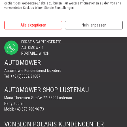
FORST & GARTENGERÄTE
großartiges Webseiten-Erlebnis zu bieten. Für weitere Informationen zu den von uns
verwendeten Cookies öffnen Sie die Einstellungen.
Landstraße 28, 6714 Nüziders, Österreich
Tel:
+43 (0)5552 63868
Fax: +43 (0)5552 66745
Alle akzeptieren
Nein, anpassen
office@vonblon.cc
FORST & GARTENGERÄTE
AUTOMOWER
PORTABLE WINCH
AUTOMOWER
Automower Kundendienst Nüziders
Tel:
+43 (0)5552 31607
AUTOMOWER SHOP LUSTENAU
Maria-Theresien-Straße 77, 6890 Lustenau
Harry Zudrell
Mobil:
+43 676 780 96 73
VONBLON POLARIS KUNDENCENTER