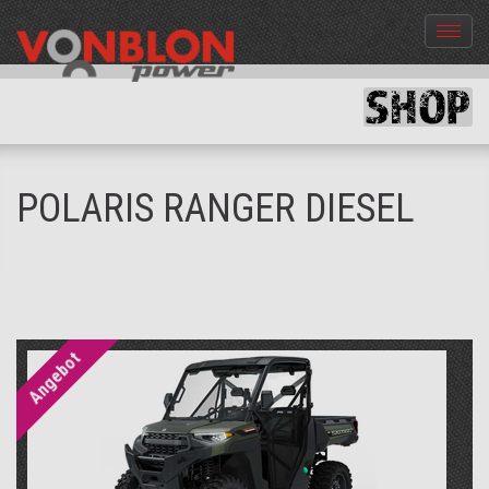
Menü
aus-
und
einble
POLARIS RANGER DIESEL
Angebot