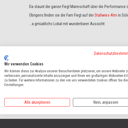
Da staunt die ganze Fiegl Mannschaft über die Performance
Übrigens finden sie die Fam Fiegl auf der
Stallwies-Alm
in Söld
...a gmüatlichs Lokal mit wunderbarer Aussicht:
Datenschutzbestim
zurück
weiter
Wir verwenden Cookies
Wir können diese zur Analyse unserer Besucherdaten platzieren, um unsere Webseite z
verbessern, personalisierte Inhalte anzuzeigen und Ihnen ein großartiges Webseiten-Er
HOME
VONBLON
UNSERE KUNDEN
STALLWIES-ALM
zu bieten. Für weitere Informationen zu den von uns verwendeten Cookies öffnen Sie die
Einstellungen.
Alle akzeptieren
Nein, anpassen