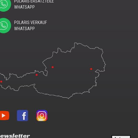
POLARIS ERSATZTEILE
WHATSAPP
POLARIS VERKAUF
WHATSAPP
nblon
Vonblon
Vonblon
f
auf
auf
uTube
Facebook
Instagram
ewsletter