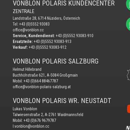
VONBLON POLARIS KUNDENCENTER
ZENTRALE
Landstraße 28, 6714 Nüziders, Österreich
Tel: +43 (0)5552 93083
office@vonblon.cc
Service, Kundendienst:
+43 (0)5552 93083-910
Ersatzteile:
+43 (0)5552 93083-913
Verkauf:
+43 (0)5552 93083-912
VONBLON POLARIS SALZBURG
Helmut Hillebrand
Buchhöhstraße 621, A-5084 Großgmain
Mobil:
+43 (0)664 88467787
office@vonblon-polaris-salzburg.at
VONBLON POLARIS WR. NEUSTADT
Vo
Lukas Vonblon
au
Talwiesenstraße 2, A-2761 Waidmannsfeld
Yo
Mobil:
+43 (0)676 9679787
N
l.vonblon@vonblon.cc