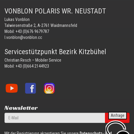
VONBLON POLARIS WR. NEUSTADT
Lukas Vonblon
Talwiesenstraße 2, A-2761 Waidmannsfeld
Mobil:
+43 (0)676 9679787
l.vonblon@vonblon.cc
Servicestützpunkt Bezirk Kitzbühel
Christian Resch – Mobiler Service
Mobil:
+43 (0)664 2144923
Vonblon
Vonblon
Vonblon
auf
auf
auf
YouTube
Facebook
Instagram
Newsletter
Anfrage
anmelden
Mit der Registrierung akzeptieren Sie unsere
Datenschutz- und