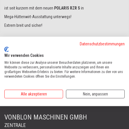
ist seit kurzem mit dem neuen
POLARIS RZR S
in
Mega-Hüttenwirt-Ausstattung unterwegs!
Extrem breit und sicher!
Geschützt durch die leichte Canvas Cab.
Datenschutzbestimmungen
mit großer Alu-Ladepritsche hinten.
Wir verwenden Cookies
Wir können diese zur Analyse unserer Besucherdaten platzieren, um unsere
Webseite zu verbessern, personalisierte Inhalte anzuzeigen und Ihnen ein
zurück
weiter
großartiges Webseiten-Erlebnis zu bieten. Für weitere Informationen zu den von uns
verwendeten Cookies öffnen Sie die Einstellungen.
HOME
VONBLON
UNSERE KUNDEN
SCHÜTZ HANS
Alle akzeptieren
Nein, anpassen
VONBLON MASCHINEN GMBH
ZENTRALE