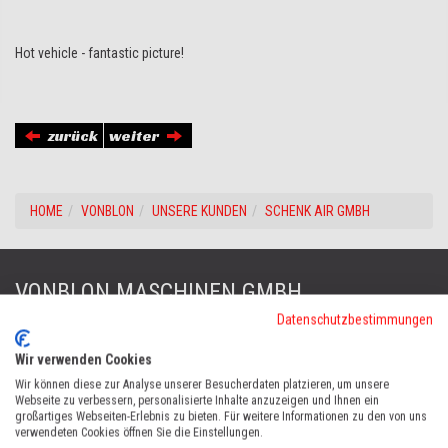
Hot vehicle - fantastic picture!
zurück
weiter
HOME
VONBLON
UNSERE KUNDEN
SCHENK AIR GMBH
VONBLON MASCHINEN GMBH
ZENTRALE
Datenschutzbestimmungen
Wir verwenden Cookies
FORST & GARTENGERÄTE
Wir können diese zur Analyse unserer Besucherdaten platzieren, um unsere
Webseite zu verbessern, personalisierte Inhalte anzuzeigen und Ihnen ein
Landstraße 28, 6714 Nüziders, Österreich
großartiges Webseiten-Erlebnis zu bieten. Für weitere Informationen zu den von uns
Tel:
+43 (0)5552 63868
verwendeten Cookies öffnen Sie die Einstellungen.
Fax: +43 (0)5552 66745