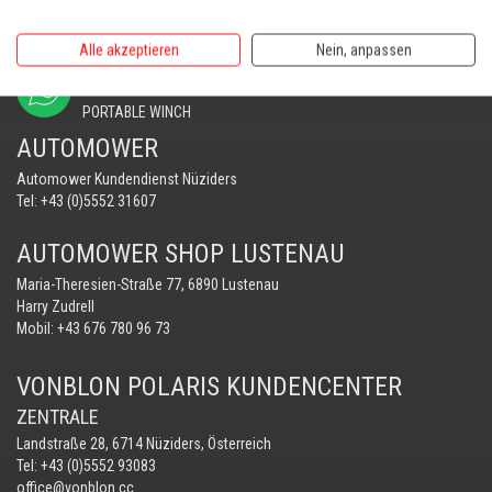
office@vonblon.cc
Alle akzeptieren
Nein, anpassen
FORST & GARTENGERÄTE
AUTOMOWER
PORTABLE WINCH
AUTOMOWER
Automower Kundendienst Nüziders
Tel:
+43 (0)5552 31607
AUTOMOWER SHOP LUSTENAU
Maria-Theresien-Straße 77, 6890 Lustenau
Harry Zudrell
Mobil:
+43 676 780 96 73
VONBLON POLARIS KUNDENCENTER
ZENTRALE
Landstraße 28, 6714 Nüziders, Österreich
Tel: +43 (0)5552 93083
office@vonblon.cc