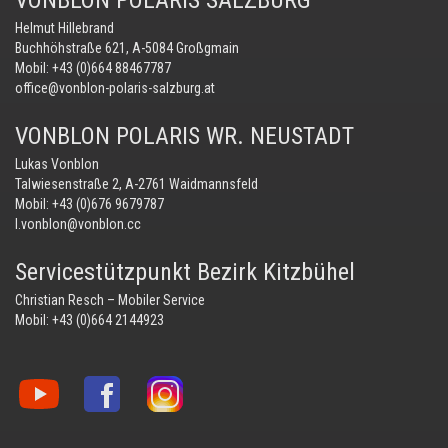
VONBLON POLARIS SALZBURG
Helmut Hillebrand
Buchhöhstraße 621, A-5084 Großgmain
Mobil:
+43 (0)664 88467787
office@vonblon-polaris-salzburg.at
VONBLON POLARIS WR. NEUSTADT
Lukas Vonblon
Talwiesenstraße 2, A-2761 Waidmannsfeld
Mobil:
+43 (0)676 9679787
l.vonblon@vonblon.cc
Servicestützpunkt Bezirk Kitzbühel
Christian Resch – Mobiler Service
Mobil:
+43 (0)664 2144923
Vonblon
Vonblon
Vonblon
auf
auf
auf
YouTube
Facebook
Instagram