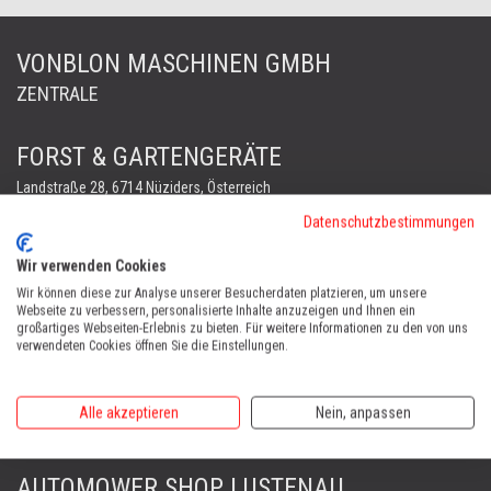
VONBLON MASCHINEN GMBH
ZENTRALE
FORST & GARTENGERÄTE
Landstraße 28, 6714 Nüziders, Österreich
Tel:
+43 (0)5552 63868
Datenschutzbestimmungen
Fax: +43 (0)5552 66745
office@vonblon.cc
Wir verwenden Cookies
Wir können diese zur Analyse unserer Besucherdaten platzieren, um unsere
FORST & GARTENGERÄTE
Webseite zu verbessern, personalisierte Inhalte anzuzeigen und Ihnen ein
AUTOMOWER
großartiges Webseiten-Erlebnis zu bieten. Für weitere Informationen zu den von uns
verwendeten Cookies öffnen Sie die Einstellungen.
PORTABLE WINCH
AUTOMOWER
Alle akzeptieren
Nein, anpassen
Automower Kundendienst Nüziders
Tel:
+43 (0)5552 31607
AUTOMOWER SHOP LUSTENAU