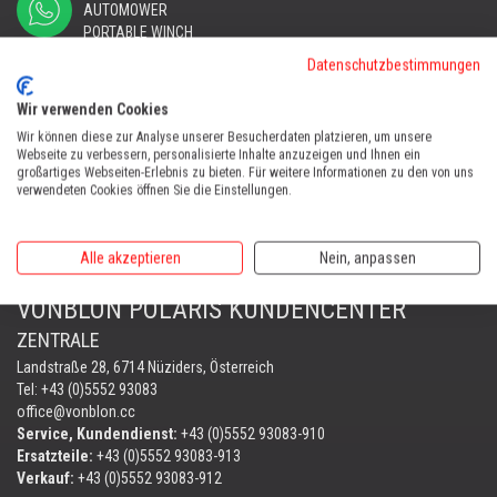
AUTOMOWER
PORTABLE WINCH
AUTOMOWER
Datenschutzbestimmungen
Automower Kundendienst Nüziders
Wir verwenden Cookies
Tel:
+43 (0)5552 31607
Wir können diese zur Analyse unserer Besucherdaten platzieren, um unsere
Webseite zu verbessern, personalisierte Inhalte anzuzeigen und Ihnen ein
AUTOMOWER SHOP LUSTENAU
großartiges Webseiten-Erlebnis zu bieten. Für weitere Informationen zu den von uns
verwendeten Cookies öffnen Sie die Einstellungen.
Maria-Theresien-Straße 77, 6890 Lustenau
Harry Zudrell
Mobil:
+43 676 780 96 73
Alle akzeptieren
Nein, anpassen
VONBLON POLARIS KUNDENCENTER
ZENTRALE
Landstraße 28, 6714 Nüziders, Österreich
Tel: +43 (0)5552 93083
office@vonblon.cc
Service, Kundendienst:
+43 (0)5552 93083-910
Ersatzteile:
+43 (0)5552 93083-913
Verkauf:
+43 (0)5552 93083-912