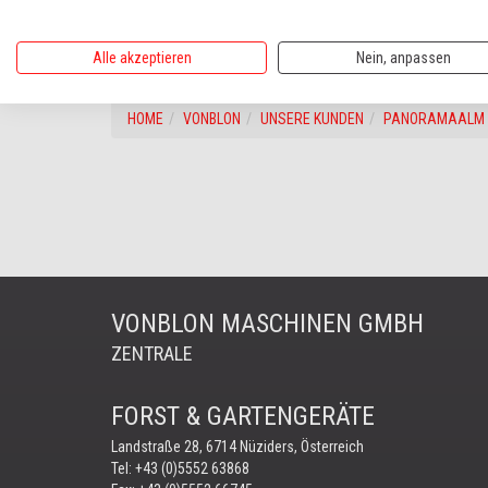
zurück
weiter
Alle akzeptieren
Nein, anpassen
HOME
VONBLON
UNSERE KUNDEN
PANORAMAALM
VONBLON MASCHINEN GMBH
ZENTRALE
FORST & GARTENGERÄTE
Landstraße 28, 6714 Nüziders, Österreich
Tel:
+43 (0)5552 63868