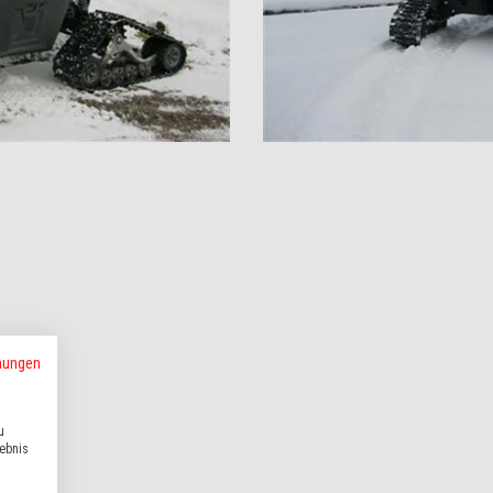
mungen
u
lebnis