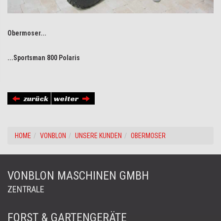
Obermoser...
...Sportsman 800 Polaris
zurück
weiter
HOME
VONBLON
UNSERE KUNDEN
OBERMOSER
VONBLON MASCHINEN GMBH
ZENTRALE
FORST & GARTENGERÄTE