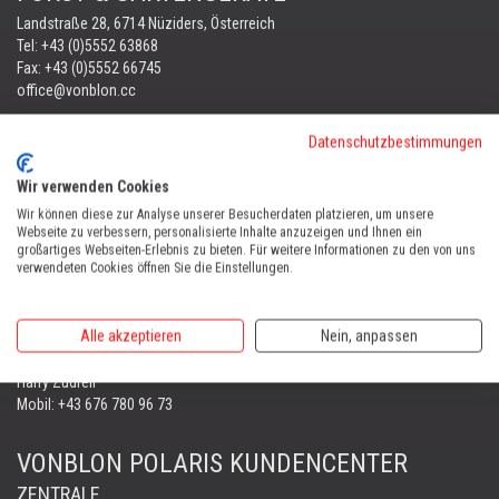
Landstraße 28, 6714 Nüziders, Österreich
Tel:
+43 (0)5552 63868
Fax: +43 (0)5552 66745
office@vonblon.cc
FORST & GARTENGERÄTE
Datenschutzbestimmungen
AUTOMOWER
PORTABLE WINCH
Wir verwenden Cookies
AUTOMOWER
Wir können diese zur Analyse unserer Besucherdaten platzieren, um unsere
Webseite zu verbessern, personalisierte Inhalte anzuzeigen und Ihnen ein
großartiges Webseiten-Erlebnis zu bieten. Für weitere Informationen zu den von uns
Automower Kundendienst Nüziders
verwendeten Cookies öffnen Sie die Einstellungen.
Tel:
+43 (0)5552 31607
AUTOMOWER SHOP LUSTENAU
Alle akzeptieren
Nein, anpassen
Maria-Theresien-Straße 77, 6890 Lustenau
Harry Zudrell
Mobil:
+43 676 780 96 73
VONBLON POLARIS KUNDENCENTER
ZENTRALE