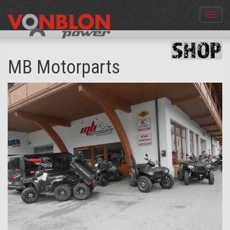
Menü
aus-
und
einble
MB Motorparts