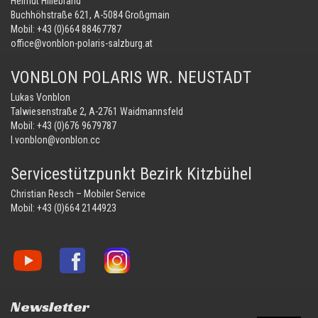
Helmut Hillebrand
Buchhöhstraße 621, A-5084 Großgmain
Mobil:
+43 (0)664 88467787
office@vonblon-polaris-salzburg.at
VONBLON POLARIS WR. NEUSTADT
Lukas Vonblon
Talwiesenstraße 2, A-2761 Waidmannsfeld
Mobil:
+43 (0)676 9679787
l.vonblon@vonblon.cc
Servicestützpunkt Bezirk Kitzbühel
Christian Resch – Mobiler Service
Mobil:
+43 (0)664 2144923
Vonblon
Vonblon
Vonblon
auf
auf
auf
YouTube
Facebook
Instagram
Newsletter