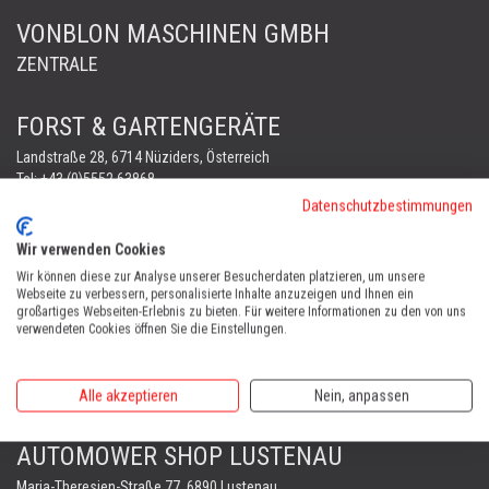
VONBLON MASCHINEN GMBH
ZENTRALE
FORST & GARTENGERÄTE
Landstraße 28, 6714 Nüziders, Österreich
Tel:
+43 (0)5552 63868
Fax: +43 (0)5552 66745
Datenschutzbestimmungen
office@vonblon.cc
Wir verwenden Cookies
FORST & GARTENGERÄTE
Wir können diese zur Analyse unserer Besucherdaten platzieren, um unsere
AUTOMOWER
Webseite zu verbessern, personalisierte Inhalte anzuzeigen und Ihnen ein
großartiges Webseiten-Erlebnis zu bieten. Für weitere Informationen zu den von uns
PORTABLE WINCH
verwendeten Cookies öffnen Sie die Einstellungen.
AUTOMOWER
Automower Kundendienst Nüziders
Alle akzeptieren
Nein, anpassen
Tel:
+43 (0)5552 31607
AUTOMOWER SHOP LUSTENAU
Maria-Theresien-Straße 77, 6890 Lustenau