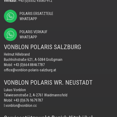
Verkauf:
+43 (0)5552 93083-912
POLARIS ERSATZTEILE
WHATSAPP
POLARIS VERKAUF
WHATSAPP
VONBLON POLARIS SALZBURG
Helmut Hillebrand
Buchhöhstraße 621, A-5084 Großgmain
Mobil:
+43 (0)664 88467787
office@vonblon-polaris-salzburg.at
VONBLON POLARIS WR. NEUSTADT
Lukas Vonblon
Talwiesenstraße 2, A-2761 Waidmannsfeld
Mobil:
+43 (0)676 9679787
l.vonblon@vonblon.cc