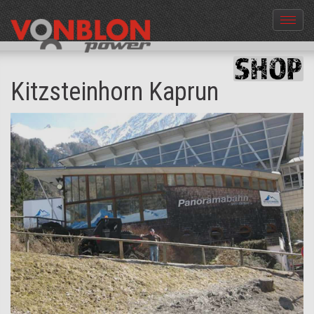
Menü
aus-
und
einble
Kitzsteinhorn Kaprun