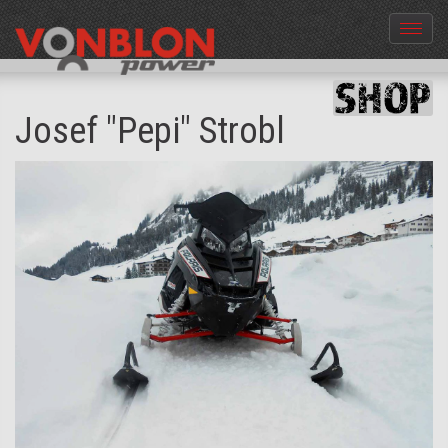
Menü
aus-
und
einble
Josef "Pepi" Strobl