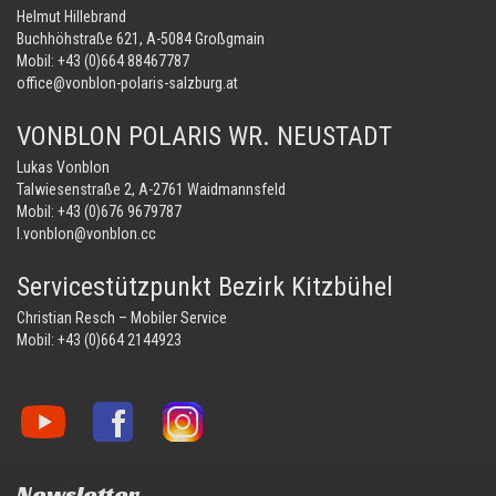
Helmut Hillebrand
Buchhöhstraße 621, A-5084 Großgmain
Mobil:
+43 (0)664 88467787
office@vonblon-polaris-salzburg.at
VONBLON POLARIS WR. NEUSTADT
Lukas Vonblon
Talwiesenstraße 2, A-2761 Waidmannsfeld
Mobil:
+43 (0)676 9679787
l.vonblon@vonblon.cc
Servicestützpunkt Bezirk Kitzbühel
Christian Resch – Mobiler Service
Mobil:
+43 (0)664 2144923
Vonblon
Vonblon
Vonblon
auf
auf
auf
YouTube
Facebook
Instagram
Newsletter