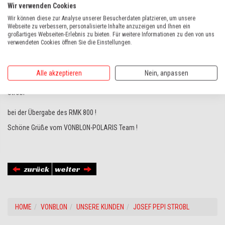
Wir verwenden Cookies
Wir können diese zur Analyse unserer Besucherdaten platzieren, um unsere
Webseite zu verbessern, personalisierte Inhalte anzuzeigen und Ihnen ein
großartiges Webseiten-Erlebnis zu bieten. Für weitere Informationen zu den von uns
verwendeten Cookies öffnen Sie die Einstellungen.
POLARIS PRO RMK 800
Alle akzeptieren
Nein, anpassen
Sichtlich Spaß hat der ehemalige österreichische Skirennläufer
"Pepi"
Strobl
bei der Übergabe des RMK 800 !
Schöne Grüße vom VONBLON-POLARIS Team !
zurück
weiter
HOME
VONBLON
UNSERE KUNDEN
JOSEF PEPI STROBL