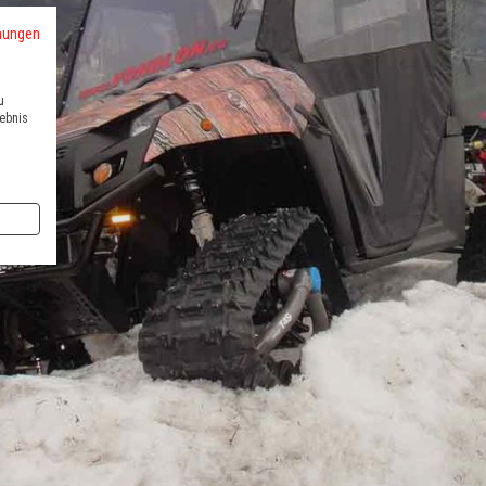
mungen
u
lebnis