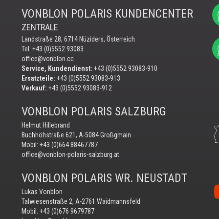
VONBLON POLARIS KUNDENCENTER
ZENTRALE
Landstraße 28, 6714 Nüziders, Österreich
Tel: +43 (0)5552 93083
office@vonblon.cc
Service, Kundendienst:
+43 (0)5552 93083-910
Ersatzteile:
+43 (0)5552 93083-913
Verkauf:
+43 (0)5552 93083-912
VONBLON POLARIS SALZBURG
Helmut Hillebrand
Buchhöhstraße 621, A-5084 Großgmain
Mobil:
+43 (0)664 88467787
office@vonblon-polaris-salzburg.at
VONBLON POLARIS WR. NEUSTADT
Vo
Lukas Vonblon
au
Talwiesenstraße 2, A-2761 Waidmannsfeld
Yo
Mobil:
+43 (0)676 9679787