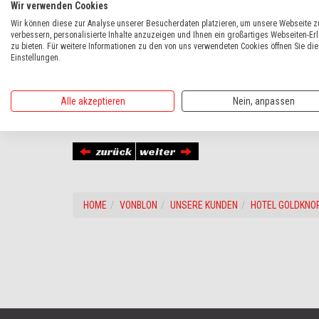
Wir verwenden Cookies
Wir können diese zur Analyse unserer Besucherdaten platzieren, um unsere Webseite z
verbessern, personalisierte Inhalte anzuzeigen und Ihnen ein großartiges Webseiten-Er
zu bieten. Für weitere Informationen zu den von uns verwendeten Cookies öffnen Sie die
Einstellungen.
Bestens bestückt ist das Hotel Goldknopf mit einem
vollausg
Alle akzeptieren
Nein, anpassen
RMK 155 TDS
Sportschlitten
zurück
weiter
HOME
VONBLON
UNSERE KUNDEN
HOTEL GOLDKNO