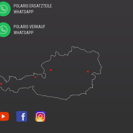
POLARIS ERSATZTEILE
WHATSAPP
POLARIS VERKAUF
WHATSAPP
nblon
Vonblon
Vonblon
f
auf
auf
uTube
Facebook
Instagram