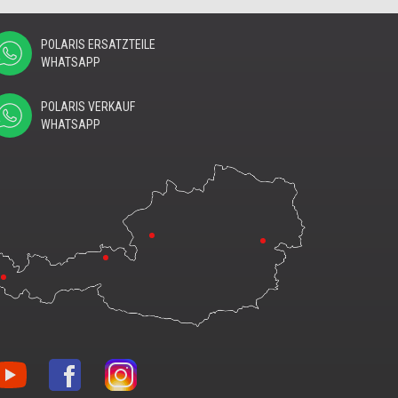
POLARIS ERSATZTEILE
WHATSAPP
POLARIS VERKAUF
WHATSAPP
nblon
Vonblon
Vonblon
f
auf
auf
uTube
Facebook
Instagram