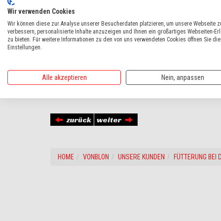
Wir verwenden Cookies
Wir können diese zur Analyse unserer Besucherdaten platzieren, um unsere Webseite z
verbessern, personalisierte Inhalte anzuzeigen und Ihnen ein großartiges Webseiten-Er
zu bieten. Für weitere Informationen zu den von uns verwendeten Cookies öffnen Sie die
Einstellungen.
Alle akzeptieren
Nein, anpassen
...mit Polaris Ranger Bestückung mit Kabine und Raupen
zurück
weiter
HOME
VONBLON
UNSERE KUNDEN
FÜTTERUNG BEI 