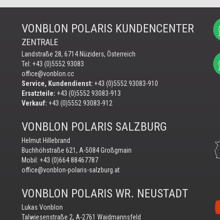
VONBLON POLARIS KUNDENCENTER
ZENTRALE
Landstraße 28, 6714 Nüziders, Österreich
Tel: +43 (0)5552 93083
office@vonblon.cc
Service, Kundendienst:
+43 (0)5552 93083-910
Ersatzteile:
+43 (0)5552 93083-913
Verkauf:
+43 (0)5552 93083-912
VONBLON POLARIS SALZBURG
Helmut Hillebrand
Buchhöhstraße 621, A-5084 Großgmain
Mobil:
+43 (0)664 88467787
office@vonblon-polaris-salzburg.at
VONBLON POLARIS WR. NEUSTADT
Vo
Lukas Vonblon
au
Talwiesenstraße 2, A-2761 Waidmannsfeld
Yo