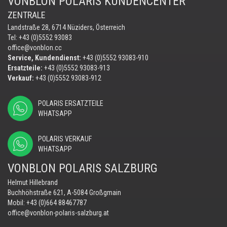
VONBLON POLARIS KUNDENCENTER
ZENTRALE
Landstraße 28, 6714 Nüziders, Österreich
Tel: +43 (0)5552 93083
office@vonblon.cc
Service, Kundendienst:
+43 (0)5552 93083-910
Ersatzteile:
+43 (0)5552 93083-913
Verkauf:
+43 (0)5552 93083-912
POLARIS ERSATZTEILE
WHATSAPP
POLARIS VERKAUF
WHATSAPP
VONBLON POLARIS SALZBURG
Helmut Hillebrand
Buchhöhstraße 621, A-5084 Großgmain
Mobil:
+43 (0)664 88467787
office@vonblon-polaris-salzburg.at