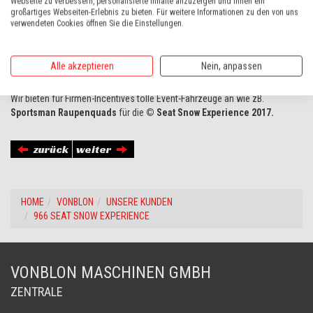
Webseite zu verbessern, personalisierte Inhalte anzuzeigen und Ihnen ein
großartiges Webseiten-Erlebnis zu bieten. Für weitere Informationen zu den von uns
verwendeten Cookies öffnen Sie die Einstellungen.
Alle akzeptieren
Nein, anpassen
Wir bieten für Firmen-Incentives tolle Event-Fahrzeuge an wie zB.
Sportsman Raupenquads
für die
© Seat Snow Experience 2017.
zurück
weiter
HOME
VONBLON
UNSERE KUNDEN
966 SEAT SNOW EXPERIENCE
VONBLON MASCHINEN GMBH
ZENTRALE