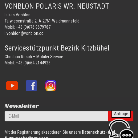
VONBLON POLARIS WR. NEUSTADT
Lukas Vonblon
Talwiesenstraße 2, A-2761 Waidmannsfeld
Mobil:
+43 (0)676 9679787
l.vonblon@vonblon.cc
Servicestützpunkt Bezirk Kitzbühel
Christian Resch – Mobiler Service
Mobil:
+43 (0)664 2144923
Vonblon
Vonblon
Vonblon
auf
auf
auf
YouTube
Facebook
Instagram
Newsletter
Anfrage
anmelden
Mit der Registrierung akzeptieren Sie unsere
Datenschutz- und