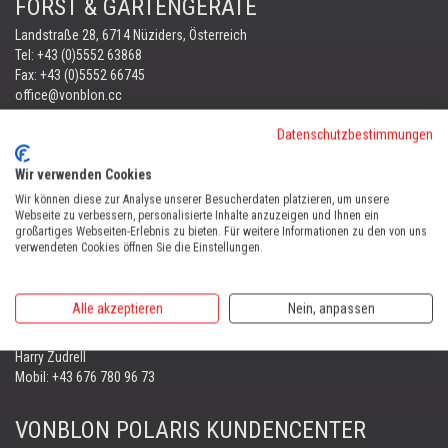
FORST & GARTENGERÄTE
Landstraße 28, 6714 Nüziders, Österreich
Tel:
+43 (0)5552 63868
Fax: +43 (0)5552 66745
office@vonblon.cc
Datenschutzbestimmungen
FORST & GARTENGERÄTE
AUTOMOWER
Wir verwenden Cookies
PORTABLE WINCH
Wir können diese zur Analyse unserer Besucherdaten platzieren, um unsere
AUTOMOWER
Webseite zu verbessern, personalisierte Inhalte anzuzeigen und Ihnen ein
großartiges Webseiten-Erlebnis zu bieten. Für weitere Informationen zu den von uns
Automower Kundendienst Nüziders
verwendeten Cookies öffnen Sie die Einstellungen.
Tel:
+43 (0)5552 31607
AUTOMOWER SHOP LUSTENAU
Alle akzeptieren
Nein, anpassen
Maria-Theresien-Straße 77, 6890 Lustenau
Harry Zudrell
Mobil:
+43 676 780 96 73
VONBLON POLARIS KUNDENCENTER