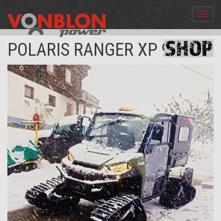
Menü
aus-
und
POLARIS RANGER XP 900
einble