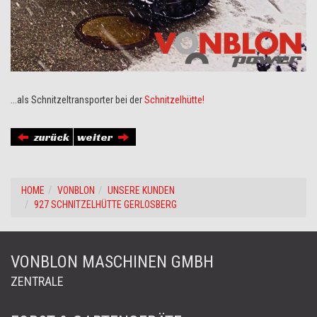
...als Schnitzeltransporter bei der
Schnitzelhütte!
zurück
weiter
HOME
VONBLON
UNSERE KUNDEN
927 SCHNITZELHÜTTE GERLOSBERG
VONBLON MASCHINEN GMBH
ZENTRALE