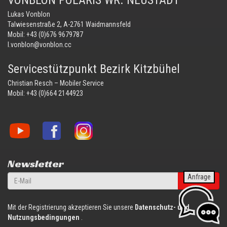
VONBLON POLARIS WR. NEUSTADT
Lukas Vonblon
Talwiesenstraße 2, A-2761 Waidmannsfeld
Mobil:
+43 (0)676 9679787
l.vonblon@vonblon.cc
Servicestützpunkt Bezirk Kitzbühel
Christian Resch – Mobiler Service
Mobil:
+43 (0)664 2144923
Vonblon
Vonblon
Vonblon
auf
auf
auf
YouTube
Facebook
Instagram
Newsletter
Anfrage
anmelden
Mit der Registrierung akzeptieren Sie unsere
Datenschutz- und
Nutzungsbedingungen
.