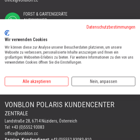
FORST & GARTENGERÄTE
AUTOMOWER
PORTABLE WINCH
Datenschutzbestimmungen
AUTOMOWER
Wir verwenden Cookies
Automower Kundendienst Nüziders
Wir können diese zur Analyse unserer Besucherdaten platzieren, um unsere
Tel:
+43 (0)5552 31607
Webseite zu verbessern, personalisierte Inhalte anzuzeigen und Ihnen ein
großartiges Webseiten-Erlebnis zu bieten. Für weitere Informationen zu den von uns
verwendeten Cookies öffnen Sie die Einstellungen.
AUTOMOWER SHOP LUSTENAU
Maria-Theresien-Straße 77, 6890 Lustenau
Alle akzeptieren
Nein, anpassen
Harry Zudrell
Mobil:
+43 676 780 96 73
VONBLON POLARIS KUNDENCENTER
ZENTRALE
Landstraße 28, 6714 Nüziders, Österreich
Tel: +43 (0)5552 93083
office@vonblon.cc
Service, Kundendienst:
+43 (0)5552 93083-910