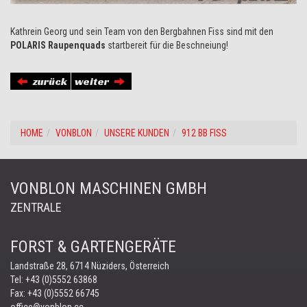
Kathrein Georg und sein Team von den Bergbahnen Fiss sind mit den
POLARIS Raupenquads
startbereit für die Beschneiung!
zurück
weiter
HOME
VONBLON
UNSERE KUNDEN
912 BB FISS
VONBLON MASCHINEN GMBH
ZENTRALE
FORST & GARTENGERÄTE
Landstraße 28, 6714 Nüziders, Österreich
Tel:
+43 (0)5552 63868
Fax: +43 (0)5552 66745
office@vonblon.cc