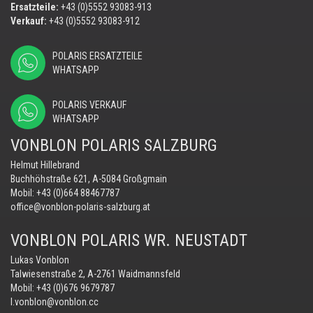
Ersatzteile:
+43 (0)5552 93083-913
Verkauf:
+43 (0)5552 93083-912
POLARIS ERSATZTEILE
WHATSAPP
POLARIS VERKAUF
WHATSAPP
VONBLON POLARIS SALZBURG
Helmut Hillebrand
Buchhöhstraße 621, A-5084 Großgmain
Mobil:
+43 (0)664 88467787
office@vonblon-polaris-salzburg.at
VONBLON POLARIS WR. NEUSTADT
Lukas Vonblon
Talwiesenstraße 2, A-2761 Waidmannsfeld
Mobil:
+43 (0)676 9679787
l.vonblon@vonblon.cc