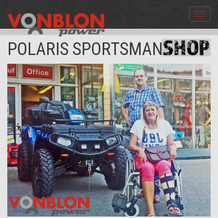
Menü
aus-
und
POLARIS SPORTSMAN 850
einble