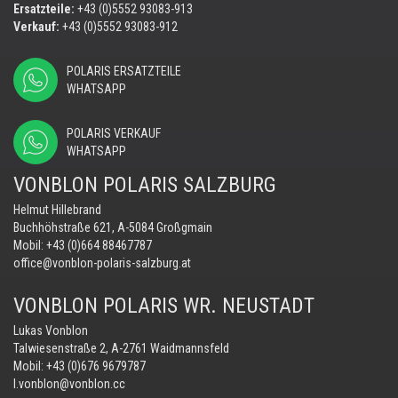
Ersatzteile:
+43 (0)5552 93083-913
Verkauf:
+43 (0)5552 93083-912
POLARIS ERSATZTEILE
WHATSAPP
POLARIS VERKAUF
WHATSAPP
VONBLON POLARIS SALZBURG
Helmut Hillebrand
Buchhöhstraße 621, A-5084 Großgmain
Mobil:
+43 (0)664 88467787
office@vonblon-polaris-salzburg.at
VONBLON POLARIS WR. NEUSTADT
Lukas Vonblon
Talwiesenstraße 2, A-2761 Waidmannsfeld
Mobil:
+43 (0)676 9679787
l.vonblon@vonblon.cc