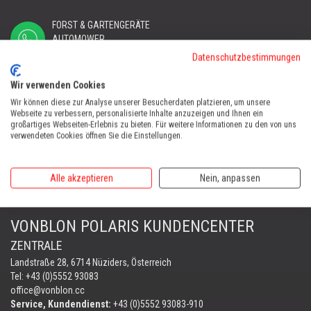
FORST & GARTENGERÄTE
AUTOMOWER
PORTABLE WINCH
Datenschutzbestimmungen
AUTOMOWER
Wir verwenden Cookies
Automower Kundendienst Nüziders
Wir können diese zur Analyse unserer Besucherdaten platzieren, um unsere
Tel:
+43 (0)5552 31607
Webseite zu verbessern, personalisierte Inhalte anzuzeigen und Ihnen ein
großartiges Webseiten-Erlebnis zu bieten. Für weitere Informationen zu den von uns
verwendeten Cookies öffnen Sie die Einstellungen.
AUTOMOWER SHOP LUSTENAU
Maria-Theresien-Straße 77, 6890 Lustenau
Harry Zudrell
Alle akzeptieren
Nein, anpassen
Mobil:
+43 676 780 96 73
VONBLON POLARIS KUNDENCENTER
ZENTRALE
Landstraße 28, 6714 Nüziders, Österreich
Tel: +43 (0)5552 93083
office@vonblon.cc
Service, Kundendienst:
+43 (0)5552 93083-910