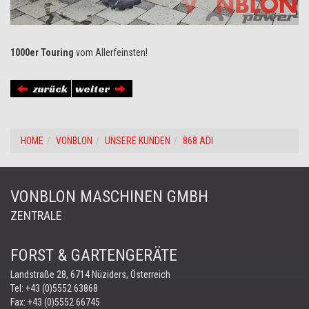
1000er Touring
vom Allerfeinsten!
zurück
weiter
HOME
VONBLON
UNSERE KUNDEN
868 ADI
VONBLON MASCHINEN GMBH
ZENTRALE
FORST & GARTENGERÄTE
Landstraße 28, 6714 Nüziders, Österreich
Tel:
+43 (0)5552 63868
Fax: +43 (0)5552 66745