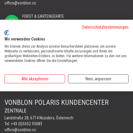
office@vonblon.cc
FORST & GARTENGERÄTE
AUTOMOWER
Datenschutzbestimmungen
PORTABLE WINCH
AUTOMOWER
Wir verwenden Cookies
Automower Kundendienst Nüziders
Wir können diese zur Analyse unserer Besucherdaten platzieren, um unsere
Webseite zu verbessern, personalisierte Inhalte anzuzeigen und Ihnen ein
Tel:
+43 (0)5552 31607
großartiges Webseiten-Erlebnis zu bieten. Für weitere Informationen zu den von uns
verwendeten Cookies öffnen Sie die Einstellungen.
AUTOMOWER SHOP LUSTENAU
Maria-Theresien-Straße 77, 6890 Lustenau
Alle akzeptieren
Nein, anpassen
Harry Zudrell
Mobil:
+43 676 780 96 73
VONBLON POLARIS KUNDENCENTER
ZENTRALE
Landstraße 28, 6714 Nüziders, Österreich
Tel: +43 (0)5552 93083
office@vonblon.cc