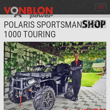
Menü
aus-
und
POLARIS SPORTSMAN XP
einble
1000 TOURING