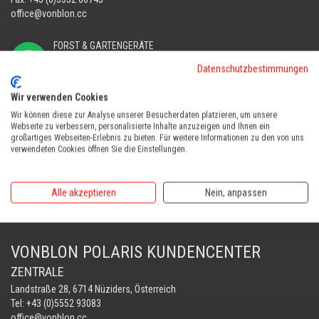
office@vonblon.cc
FORST & GARTENGERÄTE
AUTOMOWER
Datenschutzbestimmungen
PORTABLE WINCH
AUTOMOWER
Wir verwenden Cookies
Wir können diese zur Analyse unserer Besucherdaten platzieren, um unsere
Automower Kundendienst Nüziders
Webseite zu verbessern, personalisierte Inhalte anzuzeigen und Ihnen ein
Tel:
+43 (0)5552 31607
großartiges Webseiten-Erlebnis zu bieten. Für weitere Informationen zu den von uns
verwendeten Cookies öffnen Sie die Einstellungen.
AUTOMOWER SHOP LUSTENAU
Maria-Theresien-Straße 77, 6890 Lustenau
Alle akzeptieren
Nein, anpassen
Harry Zudrell
Mobil:
+43 676 780 96 73
VONBLON POLARIS KUNDENCENTER
ZENTRALE
Landstraße 28, 6714 Nüziders, Österreich
Tel: +43 (0)5552 93083
office@vonblon.cc