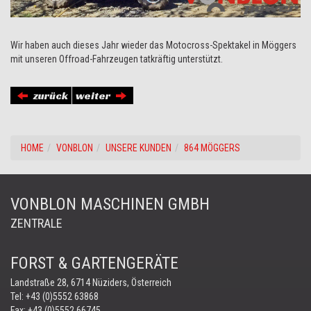
Wir haben auch dieses Jahr wieder das Motocross-Spektakel in Möggers
mit unseren Offroad-Fahrzeugen tatkräftig unterstützt.
zurück
weiter
HOME
VONBLON
UNSERE KUNDEN
864 MÖGGERS
VONBLON MASCHINEN GMBH
ZENTRALE
FORST & GARTENGERÄTE
Landstraße 28, 6714 Nüziders, Österreich
Tel:
+43 (0)5552 63868
Fax: +43 (0)5552 66745