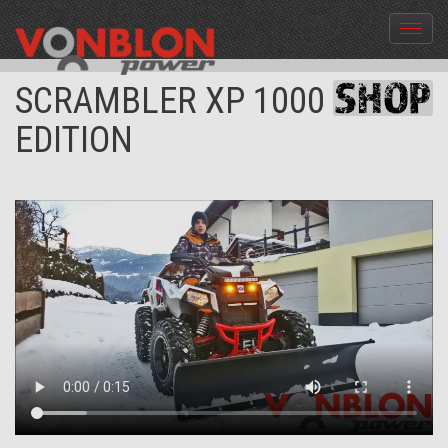
Menü
aus-
und
SCRAMBLER XP 1000 SNOW
einble
EDITION