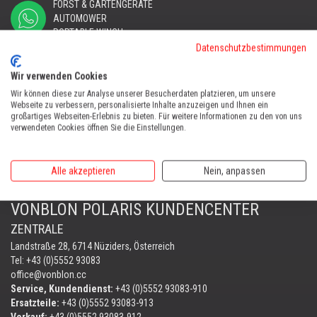
FORST & GARTENGERÄTE
AUTOMOWER
PORTABLE WINCH
Datenschutzbestimmungen
AUTOMOWER
Automower Kundendienst Nüziders
Wir verwenden Cookies
Tel:
+43 (0)5552 31607
Wir können diese zur Analyse unserer Besucherdaten platzieren, um unsere
Webseite zu verbessern, personalisierte Inhalte anzuzeigen und Ihnen ein
großartiges Webseiten-Erlebnis zu bieten. Für weitere Informationen zu den von uns
AUTOMOWER SHOP LUSTENAU
verwendeten Cookies öffnen Sie die Einstellungen.
Maria-Theresien-Straße 77, 6890 Lustenau
Harry Zudrell
Alle akzeptieren
Nein, anpassen
Mobil:
+43 676 780 96 73
VONBLON POLARIS KUNDENCENTER
ZENTRALE
Landstraße 28, 6714 Nüziders, Österreich
Tel: +43 (0)5552 93083
office@vonblon.cc
Service, Kundendienst:
+43 (0)5552 93083-910
Ersatzteile:
+43 (0)5552 93083-913
Verkauf:
+43 (0)5552 93083-912