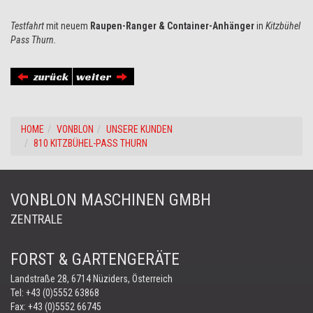
Testfahrt
mit neuem
Raupen-Ranger & Container-Anhänger
in
Kitzbühel
Pass Thurn.
zurück
weiter
HOME
VONBLON
UNSERE KUNDEN
810 KITZBÜHEL-PASS THURN
VONBLON MASCHINEN GMBH
ZENTRALE
FORST & GARTENGERÄTE
Landstraße 28, 6714 Nüziders, Österreich
Tel:
+43 (0)5552 63868
Fax: +43 (0)5552 66745