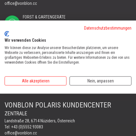
office@vonblon.cc
FORST & GARTENGERÄTE
AUTOMOWER
Datenschutzbestimmungen
PORTABLE WINCH
AUTOMOWER
Wir verwenden Cookies
Automower Kundendienst Nüziders
Wir können diese zur Analyse unserer Besucherdaten platzieren, um unsere
Webseite zu verbessern, personalisierte Inhalte anzuzeigen und Ihnen ein
Tel:
+43 (0)5552 31607
großartiges Webseiten-Erlebnis zu bieten. Für weitere Informationen zu den von uns
verwendeten Cookies öffnen Sie die Einstellungen.
AUTOMOWER SHOP LUSTENAU
Maria-Theresien-Straße 77, 6890 Lustenau
Alle akzeptieren
Nein, anpassen
Harry Zudrell
Mobil:
+43 676 780 96 73
VONBLON POLARIS KUNDENCENTER
ZENTRALE
Landstraße 28, 6714 Nüziders, Österreich
Tel: +43 (0)5552 93083
office@vonblon.cc