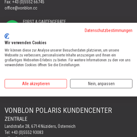
Fax: +43 (0)5552 66745
office@vonblon.cc
FORST & GARTENGERÄTE
AUTOMOWER
Datenschutzbestimmungen
PORTABLE WINCH
AUTOMOWER
Wir verwenden Cookies
Wir können diese zur Analyse unserer Besucherdaten platzieren, um unsere
Automower Kundendienst Nüziders
Webseite zu verbessern, personalisierte Inhalte anzuzeigen und Ihnen ein
Tel:
+43 (0)5552 31607
großartiges Webseiten-Erlebnis zu bieten. Für weitere Informationen zu den von uns
verwendeten Cookies öffnen Sie die Einstellungen.
AUTOMOWER SHOP LUSTENAU
Maria-Theresien-Straße 77, 6890 Lustenau
Alle akzeptieren
Nein, anpassen
Harry Zudrell
Mobil:
+43 676 780 96 73
VONBLON POLARIS KUNDENCENTER
ZENTRALE
Landstraße 28, 6714 Nüziders, Österreich
Tel: +43 (0)5552 93083