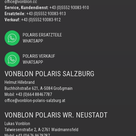
office@vonblon.cc
Service, Kundendienst:
+43 (0)5552 93083-910
Ersatzteile:
+43 (0)5552 93083-913
Verkauf:
+43 (0)5552 93083-912
POLARIS ERSATZTEILE
WHATSAPP
POLARIS VERKAUF
WHATSAPP
VONBLON POLARIS SALZBURG
Helmut Hillebrand
Buchhöhstraße 621, A-5084 Großgmain
Mobil:
+43 (0)664 88467787
office@vonblon-polaris-salzburg.at
VONBLON POLARIS WR. NEUSTADT
Lukas Vonblon
Talwiesenstraße 2, A-2761 Waidmannsfeld
Mobil:
+43 (0)676 9679787