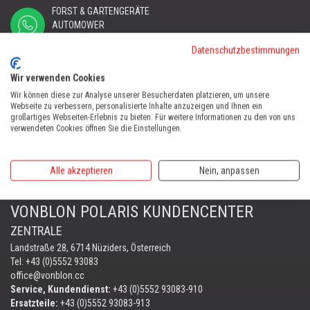
FORST & GARTENGERÄTE
AUTOMOWER
PORTABLE WINCH
Datenschutzbestimmungen
AUTOMOWER
Wir verwenden Cookies
Automower Kundendienst Nüziders
Tel:
+43 (0)5552 31607
Wir können diese zur Analyse unserer Besucherdaten platzieren, um unsere
Webseite zu verbessern, personalisierte Inhalte anzuzeigen und Ihnen ein
großartiges Webseiten-Erlebnis zu bieten. Für weitere Informationen zu den von uns
AUTOMOWER SHOP LUSTENAU
verwendeten Cookies öffnen Sie die Einstellungen.
Maria-Theresien-Straße 77, 6890 Lustenau
Harry Zudrell
Alle akzeptieren
Nein, anpassen
Mobil:
+43 676 780 96 73
VONBLON POLARIS KUNDENCENTER
ZENTRALE
Landstraße 28, 6714 Nüziders, Österreich
Tel: +43 (0)5552 93083
office@vonblon.cc
Service, Kundendienst:
+43 (0)5552 93083-910
Ersatzteile:
+43 (0)5552 93083-913