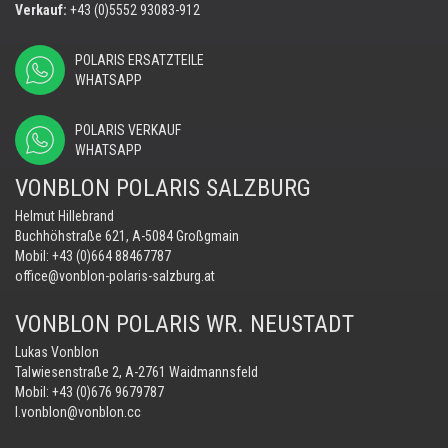
Verkauf:
+43 (0)5552 93083-912
POLARIS ERSATZTEILE
WHATSAPP
POLARIS VERKAUF
WHATSAPP
VONBLON POLARIS SALZBURG
Helmut Hillebrand
Buchhöhstraße 621, A-5084 Großgmain
Mobil:
+43 (0)664 88467787
office@vonblon-polaris-salzburg.at
VONBLON POLARIS WR. NEUSTADT
Lukas Vonblon
Talwiesenstraße 2, A-2761 Waidmannsfeld
Mobil:
+43 (0)676 9679787
l.vonblon@vonblon.cc