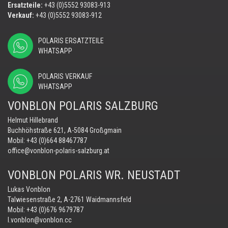
Ersatzteile:
+43 (0)5552 93083-913
Verkauf:
+43 (0)5552 93083-912
POLARIS ERSATZTEILE
WHATSAPP
POLARIS VERKAUF
WHATSAPP
VONBLON POLARIS SALZBURG
Helmut Hillebrand
Buchhöhstraße 621, A-5084 Großgmain
Mobil:
+43 (0)664 88467787
office@vonblon-polaris-salzburg.at
VONBLON POLARIS WR. NEUSTADT
Lukas Vonblon
Talwiesenstraße 2, A-2761 Waidmannsfeld
Mobil:
+43 (0)676 9679787
l.vonblon@vonblon.cc