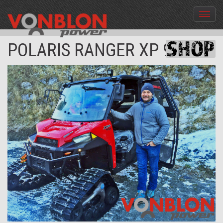
Menü
aus-
und
POLARIS RANGER XP 900
einble