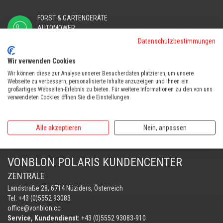
FORST & GARTENGERÄTE
AUTOMOWER
PORTABLE WINCH
Datenschutzbestimmungen
AUTOMOWER
Wir verwenden Cookies
Automower Kundendienst Nüziders
Wir können diese zur Analyse unserer Besucherdaten platzieren, um unsere
Tel:
+43 (0)5552 31607
Webseite zu verbessern, personalisierte Inhalte anzuzeigen und Ihnen ein
großartiges Webseiten-Erlebnis zu bieten. Für weitere Informationen zu den von uns
verwendeten Cookies öffnen Sie die Einstellungen.
AUTOMOWER SHOP LUSTENAU
Maria-Theresien-Straße 77, 6890 Lustenau
Harry Zudrell
Alle akzeptieren
Nein, anpassen
Mobil:
+43 676 780 96 73
VONBLON POLARIS KUNDENCENTER
ZENTRALE
Landstraße 28, 6714 Nüziders, Österreich
Tel: +43 (0)5552 93083
office@vonblon.cc
Service, Kundendienst:
+43 (0)5552 93083-910