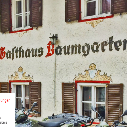
mungen
u
lebnis