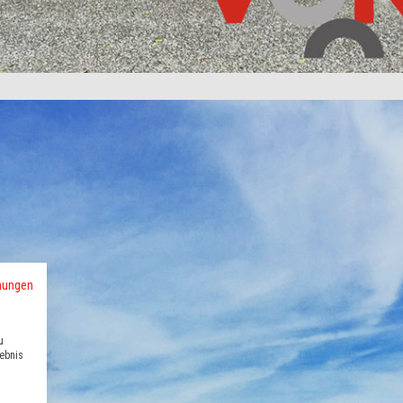
mungen
u
lebnis