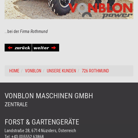
...bei der
Firma Rothmund
zurück
weiter
HOME
VONBLON
UNSERE KUNDEN
726 ROTHMUND
VONBLON MASCHINEN GMBH
ZENTRALE
FORST & GARTENGERÄTE
Landstraße 28, 6714 Nüziders, Österreich
Tel:
+43 (0)5552 63868