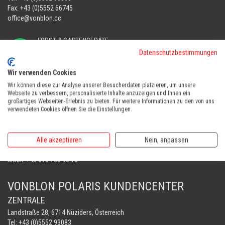
Fax: +43 (0)5552 66745
office@vonblon.cc
FORST & GARTENGERÄTE
AUTOMOWER
Datenschutzbestimmungen
PORTABLE WINCH
Wir verwenden Cookies
AUTOMOWER
Wir können diese zur Analyse unserer Besucherdaten platzieren, um unsere
Automower Kundendienst Nüziders
Webseite zu verbessern, personalisierte Inhalte anzuzeigen und Ihnen ein
Tel:
+43 (0)5552 31607
großartiges Webseiten-Erlebnis zu bieten. Für weitere Informationen zu den von uns
verwendeten Cookies öffnen Sie die Einstellungen.
AUTOMOWER SHOP LUSTENAU
Maria-Theresien-Straße 77, 6890 Lustenau
Alle akzeptieren
Nein, anpassen
Harry Zudrell
Mobil:
+43 676 780 96 73
VONBLON POLARIS KUNDENCENTER
ZENTRALE
Landstraße 28, 6714 Nüziders, Österreich
Tel: +43 (0)5552 93083