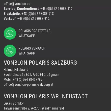
office@vonblon.cc
Service, Kundendienst:
+43 (0)5552 93083-910
Ersatzteile:
+43 (0)5552 93083-913
Verkauf:
+43 (0)5552 93083-912
POLARIS ERSATZTEILE
WHATSAPP
POLARIS VERKAUF
WHATSAPP
VONBLON POLARIS SALZBURG
Helmut Hillebrand
Buchhöhstraße 621, A-5084 Großgmain
Mobil:
+43 (0)664 88467787
office@vonblon-polaris-salzburg.at
VONBLON POLARIS WR. NEUSTADT
Lukas Vonblon
Talwiesenstraße 2, A-2761 Waidmannsfeld