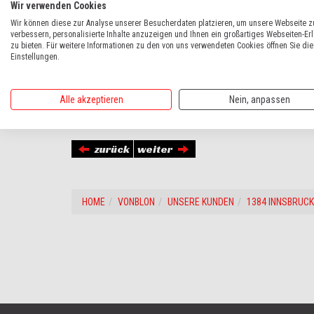
Wir verwenden Cookies
Wir können diese zur Analyse unserer Besucherdaten platzieren, um unsere Webseite z
verbessern, personalisierte Inhalte anzuzeigen und Ihnen ein großartiges Webseiten-Er
zu bieten. Für weitere Informationen zu den von uns verwendeten Cookies öffnen Sie die
Einstellungen.
In Innsbruck erfreut sich ein weiterer Ranger EV Fahrer an 
Alle akzeptieren
Nein, anpassen
- holen sie sich die Investitionsförderung von 14% und weite
zurück
weiter
HOME
VONBLON
UNSERE KUNDEN
1384 INNSBRUCK