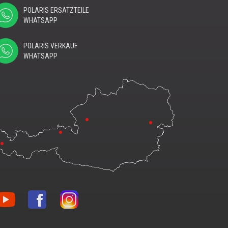
POLARIS ERSATZTEILE
WHATSAPP
POLARIS VERKAUF
WHATSAPP
nblon
Vonblon
Vonblon
f
auf
auf
uTube
Facebook
Instagram