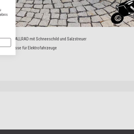
u
lebnis
einem AKKU ALLRAD mit Schneeschild und Salzstreuer
re Zuschüsse für Elektrofahrzeuge