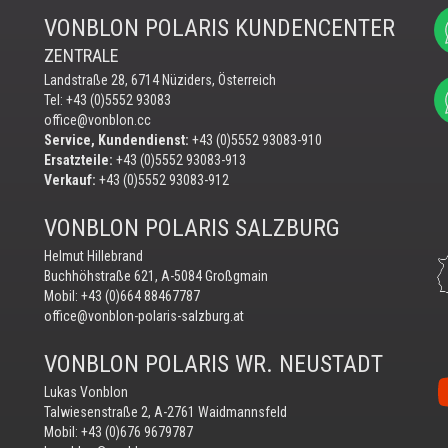
VONBLON POLARIS KUNDENCENTER
ZENTRALE
Landstraße 28, 6714 Nüziders, Österreich
Tel: +43 (0)5552 93083
office@vonblon.cc
Service, Kundendienst:
+43 (0)5552 93083-910
Ersatzteile:
+43 (0)5552 93083-913
Verkauf:
+43 (0)5552 93083-912
VONBLON POLARIS SALZBURG
Helmut Hillebrand
Buchhöhstraße 621, A-5084 Großgmain
Mobil:
+43 (0)664 88467787
office@vonblon-polaris-salzburg.at
VONBLON POLARIS WR. NEUSTADT
Vo
Lukas Vonblon
au
Talwiesenstraße 2, A-2761 Waidmannsfeld
Yo
Mobil:
+43 (0)676 9679787