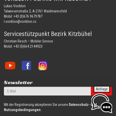
Lukas Vonblon
Talwiesenstraße 2, A-2761 Waidmannsfeld
Mobil:
+43 (0)676 9679787
l.vonblon@vonblon.cc
Servicestützpunkt Bezirk Kitzbühel
Christian Resch – Mobiler Service
Mobil:
+43 (0)664 2144923
Vonblon
Vonblon
Vonblon
auf
auf
auf
YouTube
Facebook
Instagram
Newsletter
Anfrage
anmelden
Mit der Registrierung akzeptieren Sie unsere
Datenschutz- und
Nutzungsbedingungen
.