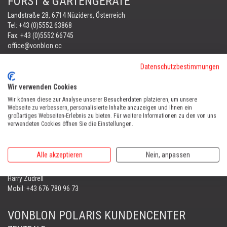
FORST & GARTENGERÄTE
Landstraße 28, 6714 Nüziders, Österreich
Tel:
+43 (0)5552 63868
Fax: +43 (0)5552 66745
office@vonblon.cc
Datenschutzbestimmungen
FORST & GARTENGERÄTE
AUTOMOWER
Wir verwenden Cookies
PORTABLE WINCH
Wir können diese zur Analyse unserer Besucherdaten platzieren, um unsere
AUTOMOWER
Webseite zu verbessern, personalisierte Inhalte anzuzeigen und Ihnen ein
großartiges Webseiten-Erlebnis zu bieten. Für weitere Informationen zu den von uns
Automower Kundendienst Nüziders
verwendeten Cookies öffnen Sie die Einstellungen.
Tel:
+43 (0)5552 31607
AUTOMOWER SHOP LUSTENAU
Alle akzeptieren
Nein, anpassen
Maria-Theresien-Straße 77, 6890 Lustenau
Harry Zudrell
Mobil:
+43 676 780 96 73
VONBLON POLARIS KUNDENCENTER