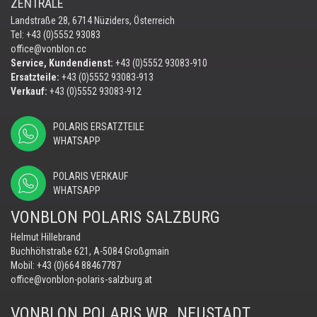
ZENTRALE
Landstraße 28, 6714 Nüziders, Österreich
Tel: +43 (0)5552 93083
office@vonblon.cc
Service, Kundendienst:
+43 (0)5552 93083-910
Ersatzteile:
+43 (0)5552 93083-913
Verkauf:
+43 (0)5552 93083-912
POLARIS ERSATZTEILE
WHATSAPP
POLARIS VERKAUF
WHATSAPP
VONBLON POLARIS SALZBURG
Helmut Hillebrand
Buchhöhstraße 621, A-5084 Großgmain
Mobil:
+43 (0)664 88467787
office@vonblon-polaris-salzburg.at
VONBLON POLARIS WR. NEUSTADT