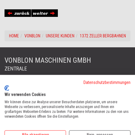
zurück
weiter
HOME
VONBLON
UNSERE KUNDEN
1372 ZELLER BERGBAHNEN
VONBLON MASCHINEN GMBH
ZENTRALE
Datenschutzbestimmungen
FORST & GARTENGERÄTE
Wir verwenden Cookies
Landstraße 28, 6714 Nüziders, Österreich
Tel:
+43 (0)5552 63868
Wir können diese zur Analyse unserer Besucherdaten platzieren, um unsere
Fax: +43 (0)5552 66745
Webseite zu verbessern, personalisierte Inhalte anzuzeigen und Ihnen ein
großartiges Webseiten-Erlebnis zu bieten. Für weitere Informationen zu den von uns
office@vonblon.cc
verwendeten Cookies öffnen Sie die Einstellungen.
FORST & GARTENGERÄTE
AUTOMOWER
Alle akzeptieren
Nein, anpassen