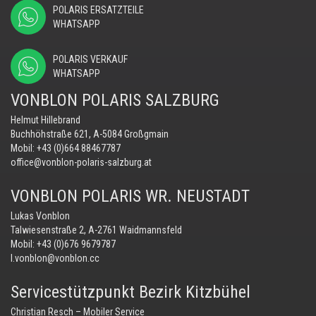
POLARIS ERSATZTEILE
WHATSAPP
POLARIS VERKAUF
WHATSAPP
VONBLON POLARIS SALZBURG
Helmut Hillebrand
Buchhöhstraße 621, A-5084 Großgmain
Mobil:
+43 (0)664 88467787
office@vonblon-polaris-salzburg.at
VONBLON POLARIS WR. NEUSTADT
Lukas Vonblon
Talwiesenstraße 2, A-2761 Waidmannsfeld
Mobil:
+43 (0)676 9679787
l.vonblon@vonblon.cc
Servicestützpunkt Bezirk Kitzbühel
Christian Resch – Mobiler Service