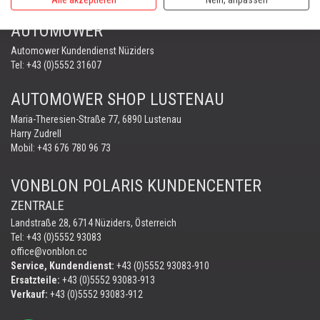
PORTABLE WINCH
AUTOMOWER
Automower Kundendienst Nüziders
Tel:
+43 (0)5552 31607
AUTOMOWER SHOP LUSTENAU
Maria-Theresien-Straße 77, 6890 Lustenau
Harry Zudrell
Mobil:
+43 676 780 96 73
VONBLON POLARIS KUNDENCENTER
ZENTRALE
Landstraße 28, 6714 Nüziders, Österreich
Tel: +43 (0)5552 93083
office@vonblon.cc
Service, Kundendienst:
+43 (0)5552 93083-910
Ersatzteile:
+43 (0)5552 93083-913
Verkauf:
+43 (0)5552 93083-912