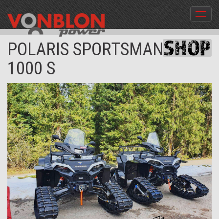
Menü
aus-
und
POLARIS SPORTSMAN XP
einble
1000 S