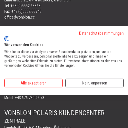
Tel:
+43 (0)5552 63868
Fax: +43 (0)5552 66745
office@vonblon.cc
FORST & GARTENGERÄTE
Datenschutzbestimmungen
AUTOMOWER
PORTABLE WINCH
Wir verwenden Cookies
AUTOMOWER
Wir können diese zur Analyse unserer Besucherdaten platzieren, um unsere
Webseite zu verbessern, personalisierte Inhalte anzuzeigen und Ihnen ein
Automower Kundendienst Nüziders
großartiges Webseiten-Erlebnis zu bieten. Für weitere Informationen zu den von uns
Tel:
+43 (0)5552 31607
verwendeten Cookies öffnen Sie die Einstellungen.
AUTOMOWER SHOP LUSTENAU
Alle akzeptieren
Nein, anpassen
Maria-Theresien-Straße 77, 6890 Lustenau
Harry Zudrell
Mobil:
+43 676 780 96 73
VONBLON POLARIS KUNDENCENTER
ZENTRALE
Landstraße 28, 6714 Nüziders, Österreich