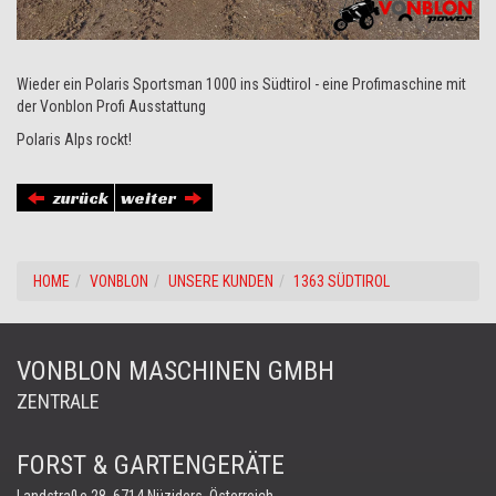
Wieder ein Polaris Sportsman 1000 ins Südtirol - eine Profimaschine mit
der Vonblon Profi Ausstattung
Polaris Alps rockt!
zurück
weiter
HOME
VONBLON
UNSERE KUNDEN
1363 SÜDTIROL
VONBLON MASCHINEN GMBH
ZENTRALE
FORST & GARTENGERÄTE
Landstraße 28, 6714 Nüziders, Österreich