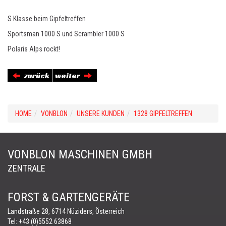
S Klasse beim Gipfeltreffen
Sportsman 1000 S und Scrambler 1000 S
Polaris Alps rockt!
zurück
weiter
HOME
VONBLON
UNSERE KUNDEN
1328 GIPFELTREFFEN
VONBLON MASCHINEN GMBH
ZENTRALE
FORST & GARTENGERÄTE
Landstraße 28, 6714 Nüziders, Österreich
Tel:
+43 (0)5552 63868