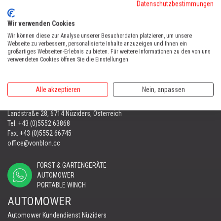
Datenschutzbestimmungen
HOME
VONBLON
UNSERE KUNDEN
1319 PETER
Wir verwenden Cookies
Wir können diese zur Analyse unserer Besucherdaten platzieren, um unsere
Webseite zu verbessern, personalisierte Inhalte anzuzeigen und Ihnen ein
großartiges Webseiten-Erlebnis zu bieten. Für weitere Informationen zu den von uns
VONBLON MASCHINEN GMBH
verwendeten Cookies öffnen Sie die Einstellungen.
ZENTRALE
Alle akzeptieren
Nein, anpassen
FORST & GARTENGERÄTE
Landstraße 28, 6714 Nüziders, Österreich
Tel:
+43 (0)5552 63868
Fax: +43 (0)5552 66745
office@vonblon.cc
FORST & GARTENGERÄTE
AUTOMOWER
PORTABLE WINCH
AUTOMOWER
Automower Kundendienst Nüziders