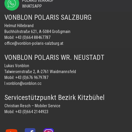
POLARIS VERKAUF
WHATSAPP
VONBLON POLARIS SALZBURG
Helmut Hillebrand
Buchhöhstraße 621, A-5084 Großgmain
Mobil:
+43 (0)664 88467787
office@vonblon-polaris-salzburg.at
VONBLON POLARIS WR. NEUSTADT
Lukas Vonblon
Talwiesenstraße 2, A-2761 Waidmannsfeld
Mobil:
+43 (0)676 9679787
l.vonblon@vonblon.cc
Servicestützpunkt Bezirk Kitzbühel
Christian Resch – Mobiler Service
Mobil:
+43 (0)664 2144923
Vonblon
Vonblon
Vonblon