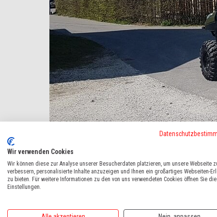
Datenschutzbestim
Ideales Jagdfahrzeug Ranger Diesel mit Aufbau !
Wir verwenden Cookies
Soeben ausgeliefert in die Schwabenjagd
Wir können diese zur Analyse unserer Besucherdaten platzieren, um unsere Webseite z
verbessern, personalisierte Inhalte anzuzeigen und Ihnen ein großartiges Webseiten-Er
zu bieten. Für weitere Informationen zu den von uns verwendeten Cookies öffnen Sie die
zurück
weiter
Einstellungen.
Alle akzeptieren
Nein, anpassen