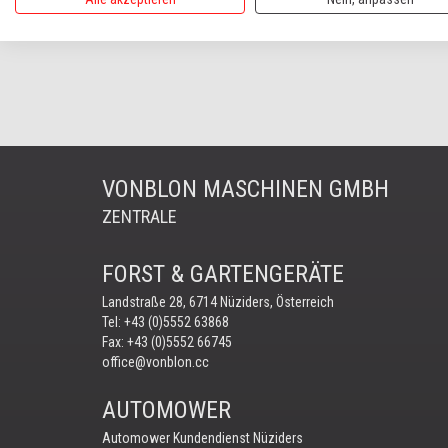
HOME
VONBLON
UNSERE KUNDEN
1304 SCHWABE
VONBLON MASCHINEN GMBH
ZENTRALE
FORST & GARTENGERÄTE
Landstraße 28, 6714 Nüziders, Österreich
Tel:
+43 (0)5552 63868
Fax: +43 (0)5552 66745
office@vonblon.cc
AUTOMOWER
Automower Kundendienst Nüziders