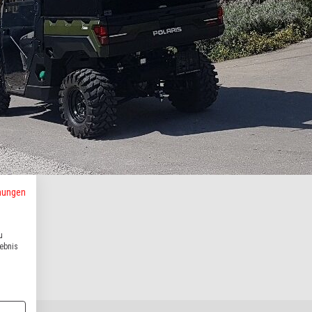
mungen
u
lebnis