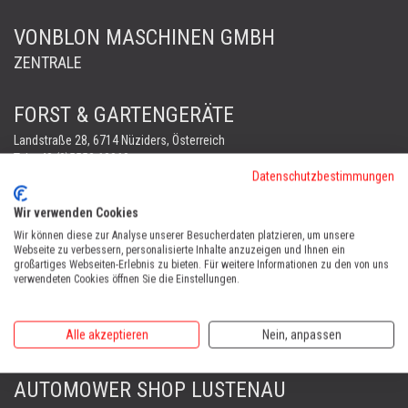
VONBLON MASCHINEN GMBH
ZENTRALE
FORST & GARTENGERÄTE
Landstraße 28, 6714 Nüziders, Österreich
Tel:
+43 (0)5552 63868
Datenschutzbestimmungen
Fax: +43 (0)5552 66745
office@vonblon.cc
Wir verwenden Cookies
FORST & GARTENGERÄTE
Wir können diese zur Analyse unserer Besucherdaten platzieren, um unsere
Webseite zu verbessern, personalisierte Inhalte anzuzeigen und Ihnen ein
AUTOMOWER
großartiges Webseiten-Erlebnis zu bieten. Für weitere Informationen zu den von uns
PORTABLE WINCH
verwendeten Cookies öffnen Sie die Einstellungen.
AUTOMOWER
Automower Kundendienst Nüziders
Alle akzeptieren
Nein, anpassen
Tel:
+43 (0)5552 31607
AUTOMOWER SHOP LUSTENAU