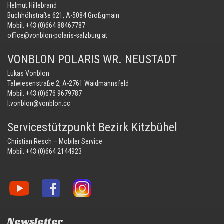
Helmut Hillebrand
Buchhöhstraße 621, A-5084 Großgmain
Mobil:
+43 (0)664 88467787
office@vonblon-polaris-salzburg.at
VONBLON POLARIS WR. NEUSTADT
Lukas Vonblon
Talwiesenstraße 2, A-2761 Waidmannsfeld
Mobil:
+43 (0)676 9679787
l.vonblon@vonblon.cc
Servicestützpunkt Bezirk Kitzbühel
Christian Resch – Mobiler Service
Mobil:
+43 (0)664 2144923
Vonblon
Vonblon
Vonblon
auf
auf
auf
YouTube
Facebook
Instagram
Newsletter